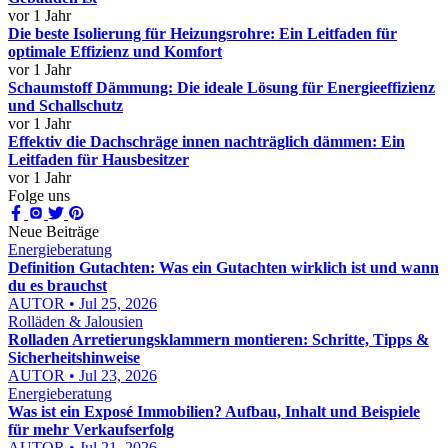
vor 1 Jahr
Die beste Isolierung für Heizungsrohre: Ein Leitfaden für
optimale Effizienz und Komfort
vor 1 Jahr
Schaumstoff Dämmung: Die ideale Lösung für Energieeffizienz
und Schallschutz
vor 1 Jahr
Effektiv die Dachschräge innen nachträglich dämmen: Ein
Leitfaden für Hausbesitzer
vor 1 Jahr
Folge uns
Neue Beiträge
Energieberatung
Definition Gutachten: Was ein Gutachten wirklich ist und wann
du es brauchst
AUTOR • Jul 25, 2026
Rolläden & Jalousien
Rolladen Arretierungsklammern montieren: Schritte, Tipps &
Sicherheitshinweise
AUTOR • Jul 23, 2026
Energieberatung
Was ist ein Exposé Immobilien? Aufbau, Inhalt und Beispiele
für mehr Verkaufserfolg
AUTOR • Jul 21, 2026