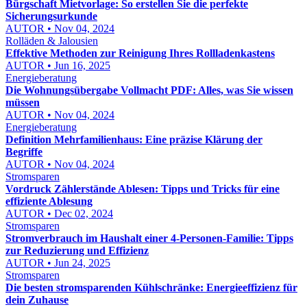
Bürgschaft Mietvorlage: So erstellen Sie die perfekte
Sicherungsurkunde
AUTOR • Nov 04, 2024
Rolläden & Jalousien
Effektive Methoden zur Reinigung Ihres Rollladenkastens
AUTOR • Jun 16, 2025
Energieberatung
Die Wohnungsübergabe Vollmacht PDF: Alles, was Sie wissen
müssen
AUTOR • Nov 04, 2024
Energieberatung
Definition Mehrfamilienhaus: Eine präzise Klärung der
Begriffe
AUTOR • Nov 04, 2024
Stromsparen
Vordruck Zählerstände Ablesen: Tipps und Tricks für eine
effiziente Ablesung
AUTOR • Dec 02, 2024
Stromsparen
Stromverbrauch im Haushalt einer 4-Personen-Familie: Tipps
zur Reduzierung und Effizienz
AUTOR • Jun 24, 2025
Stromsparen
Die besten stromsparenden Kühlschränke: Energieeffizienz für
dein Zuhause