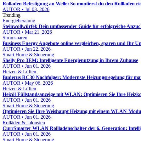
Rolladen Befestigung an Welle: So montierst du den Rollladen ric
AUTOR • Jul 03, 2026
Trending
Energieberatung
Steinwollwürfel: Dein umfassender Guide für erfolgreiche Anz
AUTOR • Mar 21, 2026
Stromsparen
Business Energy Angebote online vergleichen, sparen und Ihr 
AUTOR • Jun 22, 2026
Smart Home & Steuerung
Shelly Pro 3EM: Intelligente Energienutzung in Ihrem Zuhause
AUTOR • Jun 01, 2026
Heizen & Lüften
Buderus RC30 Nachfolger: Modernste Heizungsregelung für maxi
AUTOR • May 06, 2026
Heizen & Lüften
Heizöl-Füllstandsanzeige mit WLAN: Optimieren Sie Ihre Heizk
AUTOR • Jun 01, 2026
Smart Home & Steuerung
Optimieren Sie Ihre Weishaupt Heizung mit einem WLAN-Modul
AUTOR • Jun 01, 2026
Rolläden & Jalousien
CurrSmarter WLAN Rollladenschalter der 6. Generation: Intelli
AUTOR • Jun 01, 2026
Smart Home & Steuerung