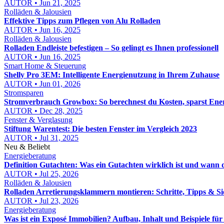
AUTOR • Jun 21, 2025
Rolläden & Jalousien
Effektive Tipps zum Pflegen von Alu Rolladen
AUTOR • Jun 16, 2025
Rolläden & Jalousien
Rolladen Endleiste befestigen – So gelingt es Ihnen professionell
AUTOR • Jun 16, 2025
Smart Home & Steuerung
Shelly Pro 3EM: Intelligente Energienutzung in Ihrem Zuhause
AUTOR • Jun 01, 2026
Stromsparen
Stromverbrauch Growbox: So berechnest du Kosten, sparst Ene
AUTOR • Dec 28, 2025
Fenster & Verglasung
Stiftung Warentest: Die besten Fenster im Vergleich 2023
AUTOR • Jul 31, 2025
Neu & Beliebt
Energieberatung
Definition Gutachten: Was ein Gutachten wirklich ist und wann 
AUTOR • Jul 25, 2026
Rolläden & Jalousien
Rolladen Arretierungsklammern montieren: Schritte, Tipps & Si
AUTOR • Jul 23, 2026
Energieberatung
Was ist ein Exposé Immobilien? Aufbau, Inhalt und Beispiele fü