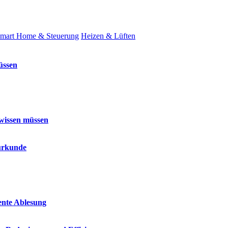
mart Home & Steuerung
Heizen & Lüften
üssen
 wissen müssen
surkunde
iente Ablesung