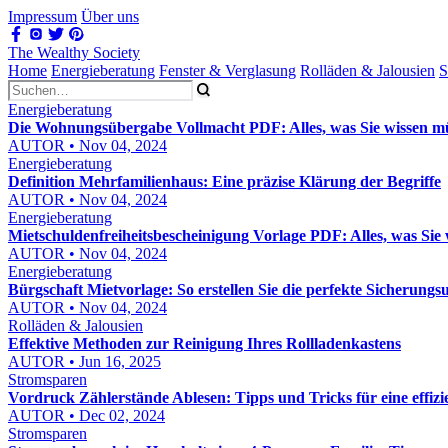
Impressum
Über uns
The Wealthy Society
Home
Energieberatung
Fenster & Verglasung
Rolläden & Jalousien
S
Energieberatung
Die Wohnungsübergabe Vollmacht PDF: Alles, was Sie wissen m
AUTOR • Nov 04, 2024
Energieberatung
Definition Mehrfamilienhaus: Eine präzise Klärung der Begriffe
AUTOR • Nov 04, 2024
Energieberatung
Mietschuldenfreiheitsbescheinigung Vorlage PDF: Alles, was Sie
AUTOR • Nov 04, 2024
Energieberatung
Bürgschaft Mietvorlage: So erstellen Sie die perfekte Sicherung
AUTOR • Nov 04, 2024
Rolläden & Jalousien
Effektive Methoden zur Reinigung Ihres Rollladenkastens
AUTOR • Jun 16, 2025
Stromsparen
Vordruck Zählerstände Ablesen: Tipps und Tricks für eine effiz
AUTOR • Dec 02, 2024
Stromsparen