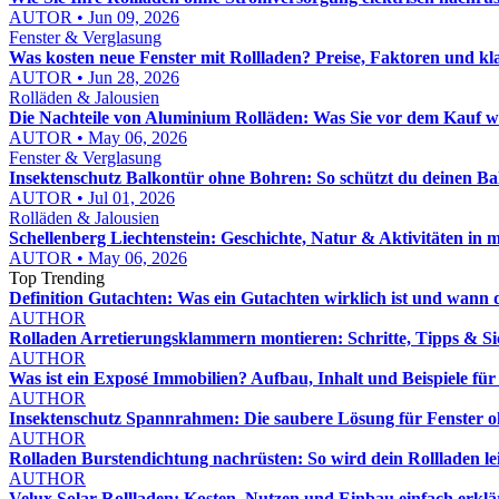
AUTOR • Jun 09, 2026
Fenster & Verglasung
Was kosten neue Fenster mit Rollladen? Preise, Faktoren und k
AUTOR • Jun 28, 2026
Rolläden & Jalousien
Die Nachteile von Aluminium Rolläden: Was Sie vor dem Kauf wi
AUTOR • May 06, 2026
Fenster & Verglasung
Insektenschutz Balkontür ohne Bohren: So schützt du deinen Bal
AUTOR • Jul 01, 2026
Rolläden & Jalousien
Schellenberg Liechtenstein: Geschichte, Natur & Aktivitäten in 
AUTOR • May 06, 2026
Top Trending
Definition Gutachten: Was ein Gutachten wirklich ist und wann 
AUTHOR
Rolladen Arretierungsklammern montieren: Schritte, Tipps & Si
AUTHOR
Was ist ein Exposé Immobilien? Aufbau, Inhalt und Beispiele fü
AUTHOR
Insektenschutz Spannrahmen: Die saubere Lösung für Fenster 
AUTHOR
Rolladen Burstendichtung nachrüsten: So wird dein Rollladen lei
AUTHOR
Velux Solar Rollladen: Kosten, Nutzen und Einbau einfach erklä