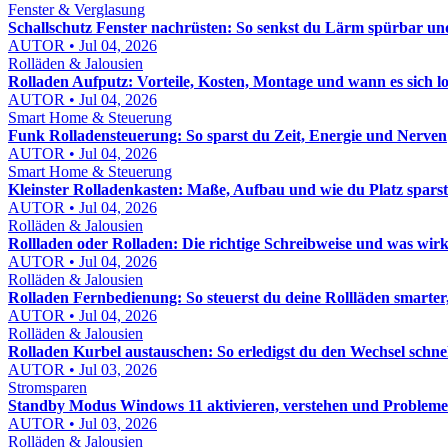
Fenster & Verglasung
Schallschutz Fenster nachrüsten: So senkst du Lärm spürbar und
AUTOR • Jul 04, 2026
Rolläden & Jalousien
Rolladen Aufputz: Vorteile, Kosten, Montage und wann es sich l
AUTOR • Jul 04, 2026
Smart Home & Steuerung
Funk Rolladensteuerung: So sparst du Zeit, Energie und Nerven
AUTOR • Jul 04, 2026
Smart Home & Steuerung
Kleinster Rolladenkasten: Maße, Aufbau und wie du Platz sparst
AUTOR • Jul 04, 2026
Rolläden & Jalousien
Rollladen oder Rolladen: Die richtige Schreibweise und was wirk
AUTOR • Jul 04, 2026
Rolläden & Jalousien
Rolladen Fernbedienung: So steuerst du deine Rollläden smarter,
AUTOR • Jul 04, 2026
Rolläden & Jalousien
Rolladen Kurbel austauschen: So erledigst du den Wechsel schne
AUTOR • Jul 03, 2026
Stromsparen
Standby Modus Windows 11 aktivieren, verstehen und Probleme
AUTOR • Jul 03, 2026
Rolläden & Jalousien