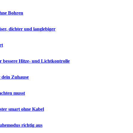
ohne Bohren
ser, dichter und langlebiger
rt
 bessere Hitze- und Lichtkontrolle
r dein Zuhause
achten musst
nster smart ohne Kabel
uhemodus richtig aus