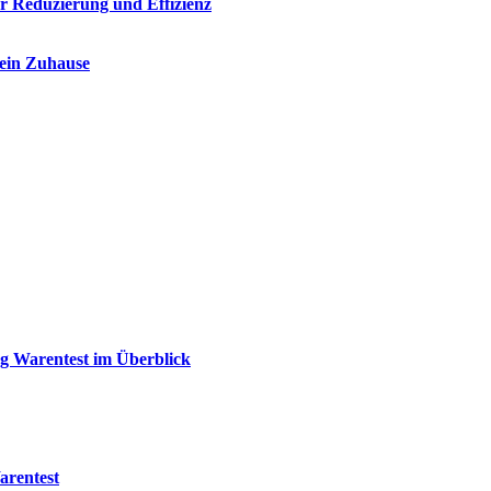
r Reduzierung und Effizienz
dein Zuhause
 Warentest im Überblick
arentest