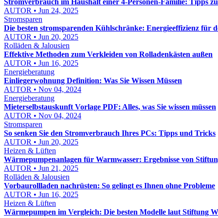
Stromverbrauch im Haushalt einer 4-Personen-Familie: Tipps zu
AUTOR • Jun 24, 2025
Stromsparen
Die besten stromsparenden Kühlschränke: Energieeffizienz für 
AUTOR • Jun 20, 2025
Rolläden & Jalousien
Effektive Methoden zum Verkleiden von Rolladenkästen außen
AUTOR • Jun 16, 2025
Energieberatung
Einliegerwohnung Definition: Was Sie Wissen Müssen
AUTOR • Nov 04, 2024
Energieberatung
Mieterselbstauskunft Vorlage PDF: Alles, was Sie wissen müssen
AUTOR • Nov 04, 2024
Stromsparen
So senken Sie den Stromverbrauch Ihres PCs: Tipps und Tricks
AUTOR • Jun 20, 2025
Heizen & Lüften
Wärmepumpenanlagen für Warmwasser: Ergebnisse von Stiftung
AUTOR • Jun 21, 2025
Rolläden & Jalousien
Vorbaurollladen nachrüsten: So gelingt es Ihnen ohne Probleme
AUTOR • Jun 16, 2025
Heizen & Lüften
Wärmepumpen im Vergleich: Die besten Modelle laut Stiftung W