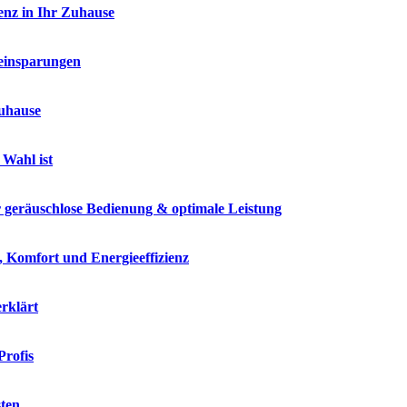
enz in Ihr Zuhause
einsparungen
Zuhause
 Wahl ist
r geräuschlose Bedienung & optimale Leistung
z, Komfort und Energieeffizienz
rklärt
Profis
sten