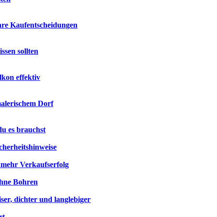
lare Kaufentscheidungen
ssen sollten
kon effektiv
malerischem Dorf
du es brauchst
cherheitshinweise
r mehr Verkaufserfolg
ohne Bohren
ser, dichter und langlebiger
rt