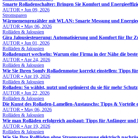
Smarte Rolladenschalter: Bringen Sie Komfort und Energieeffizi
AUTOR • Jun 09, 2026
Stromsparen
Wärmemengenzähler mit WLAN: Smarte Messung und Energie
AUTOR • May 06, 2026
Rolläden & Jalousien
Gira Jalousiesteuerung: Automatisierung und Komfort für Ihr 
AUTOR • Jun 01, 2026
Rolläden & Jalousien
Rolladengurt wechseln: Warum eine Firma in der Nähe die beste
AUTOR • Apr 24, 2026
Rolläden & Jalousien
Wie Sie Ihren Somfy Rolladenmotor korrekt einstellen: Tipps fü
AUTOR • Apr 19, 2026
Rolläden & Jalousien
Rolladen: So wählst, nutzt und optimierst du sie für mehr Schut
AUTOR • Jun 22, 2026
Rolläden & Jalousien
Die Kunst des Rolladen-Lamellen-Austauschs: Tipps & Vorteile e
AUTOR • May 06, 2026
Rolläden & Jalousien
Wie man Rolläden erfolgreich ausbaut: Tipps für Anfänger und 
AUTOR • Apr 19, 2026
Rolläden & Jalousien
Wie Sie Ihre Rollläden ohne Stromversorgung elektrisch nachrü