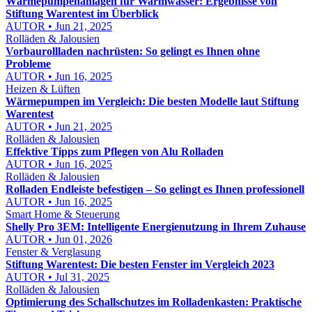
Wärmepumpenanlagen für Warmwasser: Ergebnisse von
Stiftung Warentest im Überblick
AUTOR • Jun 21, 2025
Rolläden & Jalousien
Vorbaurollladen nachrüsten: So gelingt es Ihnen ohne
Probleme
AUTOR • Jun 16, 2025
Heizen & Lüften
Wärmepumpen im Vergleich: Die besten Modelle laut Stiftung
Warentest
AUTOR • Jun 21, 2025
Rolläden & Jalousien
Effektive Tipps zum Pflegen von Alu Rolladen
AUTOR • Jun 16, 2025
Rolläden & Jalousien
Rolladen Endleiste befestigen – So gelingt es Ihnen professionell
AUTOR • Jun 16, 2025
Smart Home & Steuerung
Shelly Pro 3EM: Intelligente Energienutzung in Ihrem Zuhause
AUTOR • Jun 01, 2026
Fenster & Verglasung
Stiftung Warentest: Die besten Fenster im Vergleich 2023
AUTOR • Jul 31, 2025
Rolläden & Jalousien
Optimierung des Schallschutzes im Rolladenkasten: Praktische