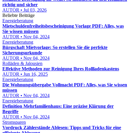
richtig und sicher
AUTOR • Jul 03, 2026
Beliebte Beiträge
Energieberatung
Mietschuldenfreiheitsbescheinigung Vorlage PDF: Alles, was
Sie wissen müssen
AUTOR • Nov 04, 2024
Energieberatung
Bürgschaft Mietvorlage: So erstellen Sie die perfekte
Sicherungsurkunde
AUTOR • Nov 04, 2024
Rolläden & Jalousien
Effektive Methoden zur Reinigung Ihres Rollladenkastens
AUTOR • Jun 16, 2025
Energieberatung
Die Wohnungsübergabe Vollmacht PDF: Alles, was Sie wissen
müssen
AUTOR • Nov 04, 2024
Energieberatung
Definition Mehrfamilienhaus: Eine präzise Klärung der
Begriffe
AUTOR • Nov 04, 2024
Stromsparen
Vordruck Zählerstände Ablesen: Tipps und Tricks für eine
effiziente Ablesung