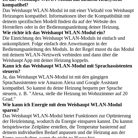
kompatibel?
Das Weishaupt WLAN-Modul ist mit einer Vielzahl von Weishaupt
Heizungen kompatibel. Informationen über die Kompatibilität mit
deinem spezifischen Modell findest du auf der Website des
Herstellers oder in der Bedienungsanleitung deiner Heizung.
Wie richte ich das Weishaupt WLAN-Modul ein?
Die Einrichtung des Weishaupt WLAN-Moduls ist einfach und
unkompliziert. Folge einfach den Anweisungen in der
Bedienungsanleitung des Moduls. In der Regel musst du das Modul
mit deinem WLAN-Netzwerk verbinden und dann über die
Weishaupt App mit deiner Heizung koppeln.
Kann ich das Weishaupt WLAN-Modul mit Sprachassistenten
steuern?
Ja, das Weishaupt WLAN-Modul ist mit den gängigen
Sprachassistenten wie Amazon Alexa und Google Assistant
kompatibel. So kannst du deine Heizung bequem per Sprache
steuern, z. B. "Alexa, stelle die Heizung im Wohnzimmer auf 20
Grad."
Wie kann ich Energie mit dem Weishaupt WLAN-Modul
sparen?
Das Weishaupt WLAN-Modul bietet Funktionen zur Optimierung
der Heizleistung, wodurch du Energie einsparen kannst. Du kannst
beispielsweise Zeitpläne erstellen, die Temperatur basierend auf
deinem individuellen Bedarf anpassen und die Heizung aus der
Ferne ausschalten, wenn du nicht zu Hause bist.