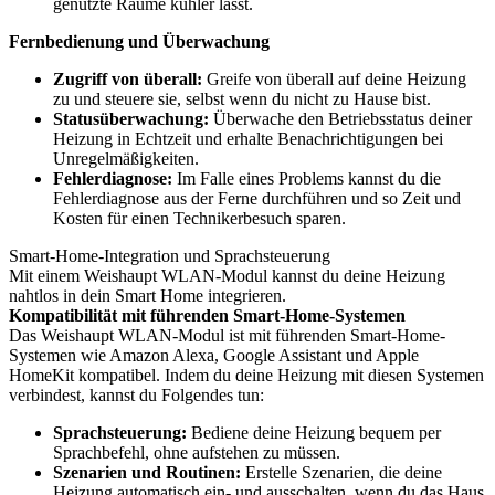
genutzte Räume kühler lässt.
Fernbedienung und Überwachung
Zugriff von überall:
Greife von überall auf deine Heizung
zu und steuere sie, selbst wenn du nicht zu Hause bist.
Statusüberwachung:
Überwache den Betriebsstatus deiner
Heizung in Echtzeit und erhalte Benachrichtigungen bei
Unregelmäßigkeiten.
Fehlerdiagnose:
Im Falle eines Problems kannst du die
Fehlerdiagnose aus der Ferne durchführen und so Zeit und
Kosten für einen Technikerbesuch sparen.
Smart-Home-Integration und Sprachsteuerung
Mit einem Weishaupt WLAN-Modul kannst du deine Heizung
nahtlos in dein Smart Home integrieren.
Kompatibilität mit führenden Smart-Home-Systemen
Das Weishaupt WLAN-Modul ist mit führenden Smart-Home-
Systemen wie Amazon Alexa, Google Assistant und Apple
HomeKit kompatibel. Indem du deine Heizung mit diesen Systemen
verbindest, kannst du Folgendes tun:
Sprachsteuerung:
Bediene deine Heizung bequem per
Sprachbefehl, ohne aufstehen zu müssen.
Szenarien und Routinen:
Erstelle Szenarien, die deine
Heizung automatisch ein- und ausschalten, wenn du das Haus