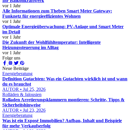
Ihr Balkonkraftwerk
vor 1 Jahr
Alle Informationen zum Theben Smart Meter Gateway:
Funknetz für energieeffizientes Wohnen
vor 1 Jahr
Optimale Energieüberwachung: PV-Anlage und Smart Meter
im Detail
vor 1 Jahr
Die Zukunft der Wohlfühltemperatur: Intelligente
Heizungssteuerung im Alltag
vor 1 Jahr
Folge uns
Neue Beiträge
Energieberatung
Definition Gutachten: Was ein Gutachten wirklich ist und wann
du es brauchst
AUTOR • Jul 25, 2026
Rolläden & Jalousien
Rolladen Arretierungsklammern montieren: Schritte, Tipps &
Sicherheitshinweise
AUTOR • Jul 23, 2026
Energieberatung
Was ist ein Exposé Immobilien? Aufbau, Inhalt und Beispiele
für mehr Verkaufserfolg