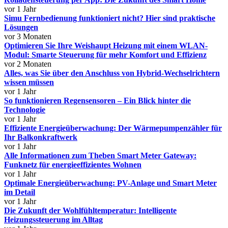
vor 1 Jahr
Simu Fernbedienung funktioniert nicht? Hier sind praktische
Lösungen
vor 3 Monaten
Optimieren Sie Ihre Weishaupt Heizung mit einem WLAN-
Modul: Smarte Steuerung für mehr Komfort und Effizienz
vor 2 Monaten
Alles, was Sie über den Anschluss von Hybrid-Wechselrichtern
wissen müssen
vor 1 Jahr
So funktionieren Regensensoren – Ein Blick hinter die
Technologie
vor 1 Jahr
Effiziente Energieüberwachung: Der Wärmepumpenzähler für
Ihr Balkonkraftwerk
vor 1 Jahr
Alle Informationen zum Theben Smart Meter Gateway:
Funknetz für energieeffizientes Wohnen
vor 1 Jahr
Optimale Energieüberwachung: PV-Anlage und Smart Meter
im Detail
vor 1 Jahr
Die Zukunft der Wohlfühltemperatur: Intelligente
Heizungssteuerung im Alltag