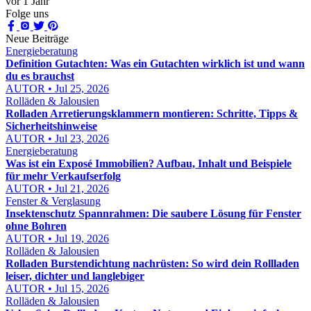
vor 1 Jahr
Folge uns
Neue Beiträge
Energieberatung
Definition Gutachten: Was ein Gutachten wirklich ist und wann
du es brauchst
AUTOR • Jul 25, 2026
Rolläden & Jalousien
Rolladen Arretierungsklammern montieren: Schritte, Tipps &
Sicherheitshinweise
AUTOR • Jul 23, 2026
Energieberatung
Was ist ein Exposé Immobilien? Aufbau, Inhalt und Beispiele
für mehr Verkaufserfolg
AUTOR • Jul 21, 2026
Fenster & Verglasung
Insektenschutz Spannrahmen: Die saubere Lösung für Fenster
ohne Bohren
AUTOR • Jul 19, 2026
Rolläden & Jalousien
Rolladen Burstendichtung nachrüsten: So wird dein Rollladen
leiser, dichter und langlebiger
AUTOR • Jul 15, 2026
Rolläden & Jalousien