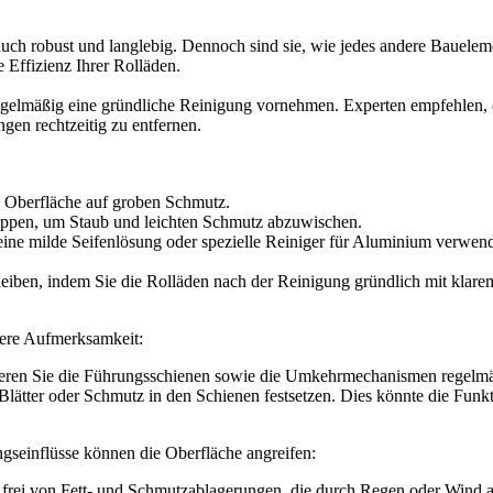
uch robust und langlebig. Dennoch sind sie, wie jedes andere Bauelem
le Effizienz Ihrer Rolläden.
egelmäßig eine gründliche Reinigung vornehmen. Experten empfehlen, d
gen rechtzeitig zu entfernen.
e Oberfläche auf groben Schmutz.
ppen, um Staub und leichten Schmutz abzuwischen.
eine milde Seifenlösung oder spezielle Reiniger für Aluminium verwend
kbleiben, indem Sie die Rolläden nach der Reinigung gründlich mit klar
dere Aufmerksamkeit:
ren Sie die Führungsschienen sowie die Umkehrmechanismen regelmäßi
Blätter oder Schmutz in den Schienen festsetzen. Dies könnte die Funkti
ungseinflüsse können die Oberfläche angreifen:
 frei von Fett- und Schmutzablagerungen, die durch Regen oder Wind 