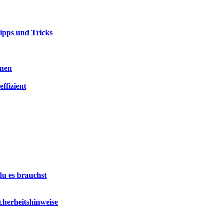
ipps und Tricks
nnen
ffizient
du es brauchst
cherheitshinweise