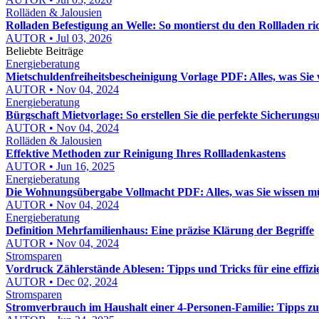
Rolläden & Jalousien
Rolladen Befestigung an Welle: So montierst du den Rollladen ric
AUTOR • Jul 03, 2026
Beliebte Beiträge
Energieberatung
Mietschuldenfreiheitsbescheinigung Vorlage PDF: Alles, was Sie
AUTOR • Nov 04, 2024
Energieberatung
Bürgschaft Mietvorlage: So erstellen Sie die perfekte Sicherung
AUTOR • Nov 04, 2024
Rolläden & Jalousien
Effektive Methoden zur Reinigung Ihres Rollladenkastens
AUTOR • Jun 16, 2025
Energieberatung
Die Wohnungsübergabe Vollmacht PDF: Alles, was Sie wissen m
AUTOR • Nov 04, 2024
Energieberatung
Definition Mehrfamilienhaus: Eine präzise Klärung der Begriffe
AUTOR • Nov 04, 2024
Stromsparen
Vordruck Zählerstände Ablesen: Tipps und Tricks für eine effiz
AUTOR • Dec 02, 2024
Stromsparen
Stromverbrauch im Haushalt einer 4-Personen-Familie: Tipps zu