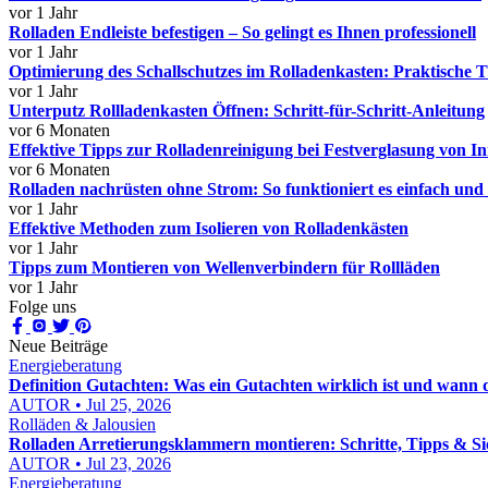
vor 1 Jahr
Rolladen Endleiste befestigen – So gelingt es Ihnen professionell
vor 1 Jahr
Optimierung des Schallschutzes im Rolladenkasten: Praktische T
vor 1 Jahr
Unterputz Rollladenkasten Öffnen: Schritt-für-Schritt-Anleitung
vor 6 Monaten
Effektive Tipps zur Rolladenreinigung bei Festverglasung von I
vor 6 Monaten
Rolladen nachrüsten ohne Strom: So funktioniert es einfach und e
vor 1 Jahr
Effektive Methoden zum Isolieren von Rolladenkästen
vor 1 Jahr
Tipps zum Montieren von Wellenverbindern für Rollläden
vor 1 Jahr
Folge uns
Neue Beiträge
Energieberatung
Definition Gutachten: Was ein Gutachten wirklich ist und wann 
AUTOR • Jul 25, 2026
Rolläden & Jalousien
Rolladen Arretierungsklammern montieren: Schritte, Tipps & Si
AUTOR • Jul 23, 2026
Energieberatung