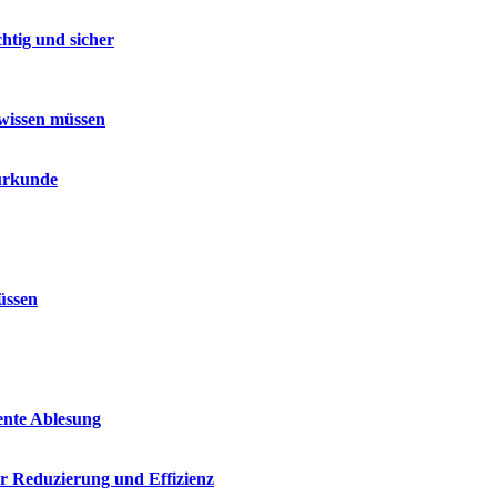
htig und sicher
 wissen müssen
surkunde
üssen
iente Ablesung
r Reduzierung und Effizienz