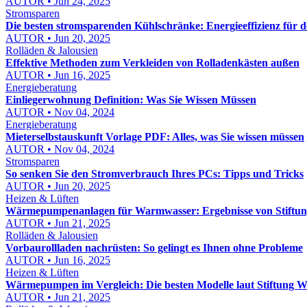
AUTOR • Jun 24, 2025
Stromsparen
Die besten stromsparenden Kühlschränke: Energieeffizienz für 
AUTOR • Jun 20, 2025
Rolläden & Jalousien
Effektive Methoden zum Verkleiden von Rolladenkästen außen
AUTOR • Jun 16, 2025
Energieberatung
Einliegerwohnung Definition: Was Sie Wissen Müssen
AUTOR • Nov 04, 2024
Energieberatung
Mieterselbstauskunft Vorlage PDF: Alles, was Sie wissen müssen
AUTOR • Nov 04, 2024
Stromsparen
So senken Sie den Stromverbrauch Ihres PCs: Tipps und Tricks
AUTOR • Jun 20, 2025
Heizen & Lüften
Wärmepumpenanlagen für Warmwasser: Ergebnisse von Stiftung
AUTOR • Jun 21, 2025
Rolläden & Jalousien
Vorbaurollladen nachrüsten: So gelingt es Ihnen ohne Probleme
AUTOR • Jun 16, 2025
Heizen & Lüften
Wärmepumpen im Vergleich: Die besten Modelle laut Stiftung W
AUTOR • Jun 21, 2025