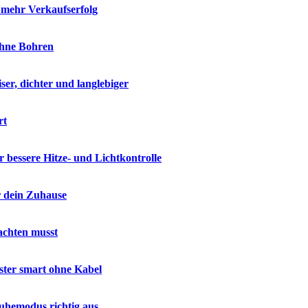
r mehr Verkaufserfolg
ohne Bohren
ser, dichter und langlebiger
rt
 bessere Hitze- und Lichtkontrolle
r dein Zuhause
achten musst
nster smart ohne Kabel
uhemodus richtig aus