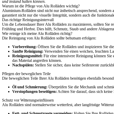
und instand halten können.
Warum ist die Pflege von Alu Rolläden wichtig?
Aluminium-Rolläden sind nicht nur ästhetisch ansprechend, sondern a
garantiert nicht nur die visuelle Integrität, sondern auch die funktiona
Das richtige Reinigungsintervall
Um die Lebensdauer Ihrer Alu Rolläden zu maximieren, sollten Sie r
Frühling und Herbst. Dies hilft, Schmutz, Staub und andere Ablagerun
Wie reinige ich meine Alu Rolläden richtig?
Die Reinigung von Alu Rolläden sollte behutsam erfolgen:
Vorbereitung:
Öffnen Sie die Rolläden und inspizieren Sie di
Sanfte Reinigung:
Verwenden Sie einen weichen, feuchten La
Reinigungsmittel:
Für eine intensivere Reinigung können Sie 
das Material angreifen können.
Nachspülen:
Stellen Sie sicher, dass keine Seifenreste zurüc
Pflegen der beweglichen Teile
Die beweglichen Teile Ihrer Alu Rolläden benötigen ebenfalls beson
Öl und Schmierung:
Überprüfen Sie die Mechanik und schmie
Verstopfungen beseitigen:
Achten Sie darauf, dass sich keine 
Schutz vor Witterungseinflüssen
Alu Rolläden sind normalerweise wetterfest, aber langfristige Witter
Fett- und Schmutzreste vermeiden:
Halten Sie Ihre Rolläden