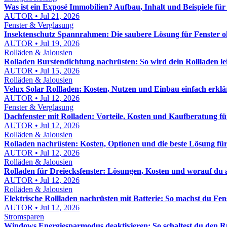
Was ist ein Exposé Immobilien? Aufbau, Inhalt und Beispiele fü
AUTOR • Jul 21, 2026
Fenster & Verglasung
Insektenschutz Spannrahmen: Die saubere Lösung für Fenster 
AUTOR • Jul 19, 2026
Rolläden & Jalousien
Rolladen Burstendichtung nachrüsten: So wird dein Rollladen lei
AUTOR • Jul 15, 2026
Rolläden & Jalousien
Velux Solar Rollladen: Kosten, Nutzen und Einbau einfach erklä
AUTOR • Jul 12, 2026
Fenster & Verglasung
Dachfenster mit Rolladen: Vorteile, Kosten und Kaufberatung für
AUTOR • Jul 12, 2026
Rolläden & Jalousien
Rolladen nachrüsten: Kosten, Optionen und die beste Lösung fü
AUTOR • Jul 12, 2026
Rolläden & Jalousien
Rolladen für Dreiecksfenster: Lösungen, Kosten und worauf du 
AUTOR • Jul 12, 2026
Rolläden & Jalousien
Elektrische Rollladen nachrüsten mit Batterie: So machst du Fe
AUTOR • Jul 12, 2026
Stromsparen
Windows Energiesparmodus deaktivieren: So schaltest du den R