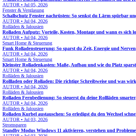
AUTOR • Jul 05, 2026
Fenster & Verglasung
Schallschutz Fenster nachrüsten: So senkst du Lärm spürbar und
AUTOR • Jul 04, 2026
Rolläden & Jalousien
Rolladen Aufputz: Vorteile, Kosten, Montage und wann es sich l
AUTOR • Jul 04, 2026
Smart Home & Steuerung
Funk Rolladensteuerung: So sparst du Zeit, Energie und Nerven
AUTOR • Jul 04, 2026
Smart Home & Steuerung
Kleinster Rolladenkasten: Maße, Aufbau und wie du Platz sparst
AUTOR • Jul 04, 2026
Rolläden & Jalousien
Rollladen oder Rolladen: Die richtige Schreibweise und was wirk
AUTOR • Jul 04, 2026
Rolläden & Jalousien
Rolladen Fernbedienung: So steuerst du deine Rollläden smarter,
AUTOR • Jul 04, 2026
Rolläden & Jalousien
Rolladen Kurbel austauschen: So erledigst du den Wechsel schne
AUTOR • Jul 03, 2026
Stromsparen
Standby Modus Windows 11 aktivieren, verstehen und Probleme
AUTOR • Jul 03, 2026