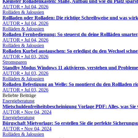
Kleinster Rolladenkasten: Maße, Aufbau und wie du Platz sparst
AUTOR • Jul 04, 2026
Rolläden & Jalousien
Rollladen oder Rolladen: Die richtige Schreibweise und was wirk
AUTOR • Jul 04, 2026
Rolläden & Jalousien
Rolladen Fernbedienung: So steuerst du deine Rollläden smarter,
AUTOR • Jul 04, 2026
Rolläden & Jalousien
Rolladen Kurbel austauschen: So erledigst du den Wechsel schne
AUTOR • Jul 03, 2026
Stromsparen
Standby Modus Windows 11 aktivieren, verstehen und Probleme
AUTOR • Jul 03, 2026
Rolläden & Jalousien
Rolladen Befestigung an Welle: So montierst du den Rollladen ric
AUTOR • Jul 03, 2026
Beliebte Beiträge
Energieberatung
Mietschuldenfreiheitsbescheinigung Vorlage PDF: Alles, was Sie
AUTOR • Nov 04, 2024
Energieberatung
Bürgschaft Mietvorlage: So erstellen Sie die perfekte Sicherung
AUTOR • Nov 04, 2024
Rolläden & Jalousien