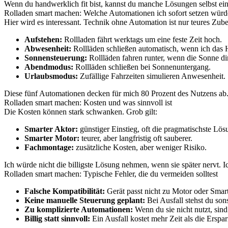
Wenn du handwerklich fit bist, kannst du manche Lösungen selbst einb
Rolladen smart machen: Welche Automationen ich sofort setzen würd
Hier wird es interessant. Technik ohne Automation ist nur teures Zub
Aufstehen:
Rollladen fährt werktags um eine feste Zeit hoch.
Abwesenheit:
Rollläden schließen automatisch, wenn ich das H
Sonnensteuerung:
Rollläden fahren runter, wenn die Sonne dire
Abendmodus:
Rollläden schließen bei Sonnenuntergang.
Urlaubsmodus:
Zufällige Fahrzeiten simulieren Anwesenheit.
Diese fünf Automationen decken für mich 80 Prozent des Nutzens ab. 
Rolladen smart machen: Kosten und was sinnvoll ist
Die Kosten können stark schwanken. Grob gilt:
Smarter Aktor:
günstiger Einstieg, oft die pragmatischste Lös
Smarter Motor:
teurer, aber langfristig oft sauberer.
Fachmontage:
zusätzliche Kosten, aber weniger Risiko.
Ich würde nicht die billigste Lösung nehmen, wenn sie später nervt. 
Rolladen smart machen: Typische Fehler, die du vermeiden solltest
Falsche Kompatibilität:
Gerät passt nicht zu Motor oder Sma
Keine manuelle Steuerung geplant:
Bei Ausfall stehst du so
Zu komplizierte Automationen:
Wenn du sie nicht nutzt, sind 
Billig statt sinnvoll:
Ein Ausfall kostet mehr Zeit als die Erspar