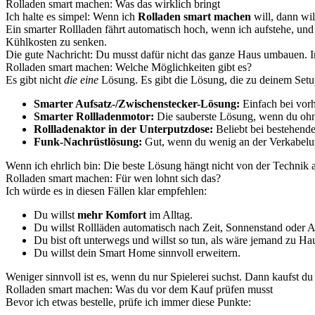
Rolladen smart machen: Was das wirklich bringt
Ich halte es simpel: Wenn ich
Rolladen smart machen
will, dann wi
Ein smarter Rollladen fährt automatisch hoch, wenn ich aufstehe, und
Kühlkosten zu senken.
Die gute Nachricht: Du musst dafür nicht das ganze Haus umbauen. In 
Rolladen smart machen: Welche Möglichkeiten gibt es?
Es gibt nicht
die eine
Lösung. Es gibt die Lösung, die zu deinem Setu
Smarter Aufsatz-/Zwischenstecker-Lösung:
Einfach bei vorh
Smarter Rollladenmotor:
Die sauberste Lösung, wenn du ohn
Rollladenaktor in der Unterputzdose:
Beliebt bei bestehenden
Funk-Nachrüstlösung:
Gut, wenn du wenig an der Verkabelun
Wenn ich ehrlich bin: Die beste Lösung hängt nicht von der Technik a
Rolladen smart machen: Für wen lohnt sich das?
Ich würde es in diesen Fällen klar empfehlen:
Du willst
mehr Komfort
im Alltag.
Du willst Rollläden automatisch nach Zeit, Sonnenstand oder 
Du bist oft unterwegs und willst so tun, als wäre jemand zu Ha
Du willst dein Smart Home sinnvoll erweitern.
Weniger sinnvoll ist es, wenn du nur Spielerei suchst. Dann kaufst d
Rolladen smart machen: Was du vor dem Kauf prüfen musst
Bevor ich etwas bestelle, prüfe ich immer diese Punkte: