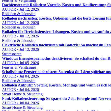
Fenster & Verglasung
Dachfenster mit Rolladen: Vorteile, Kosten und Kaufberatung für
AUTOR • Jul 12, 2026
Rolläden & Jalousien
Rolladen nachrüsten: Kosten, Optionen und die beste Lösung fü
AUTOR • Jul 12, 2026
Rolläden & Jalousien
Rolladen für Dreiecksfenster: Lösungen, Kosten und worauf du 
AUTOR • Jul 12, 2026
Rolläden & Jalousien
Elektrische Rollladen nachrüsten mit Batterie: So machst du Fe
AUTOR • Jul 12, 2026
Stromsparen
Windows Energiesparmodus deaktivieren: So schaltest du den R
AUTOR • Jul 05, 2026
Fenster & Verglasung
Schallschutz Fenster nachrüsten: So senkst du Lärm spürbar und
AUTOR • Jul 04, 2026
Rolläden & Jalousien
Rolladen Aufputz: Vorteile, Kosten, Montage und wann es sich l
AUTOR • Jul 04, 2026
Smart Home & Steuerung
Funk Rolladensteuerung: So sparst du Zeit, Energie und Nerven
AUTOR • Jul 04, 2026
Smart Home & Steuerung