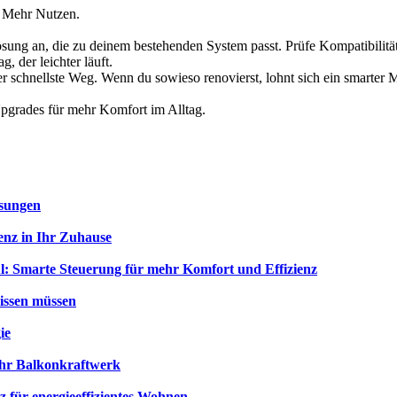
. Mehr Nutzen.
ösung an, die zu deinem bestehenden System passt. Prüfe Kompatibilitä
g, der leichter läuft.
der schnellste Weg. Wenn du sowieso renovierst, lohnt sich ein smarter 
 Upgrades für mehr Komfort im Alltag.
ösungen
enz in Ihr Zuhause
: Smarte Steuerung für mehr Komfort und Effizienz
wissen müssen
ie
hr Balkonkraftwerk
für energieeffizientes Wohnen