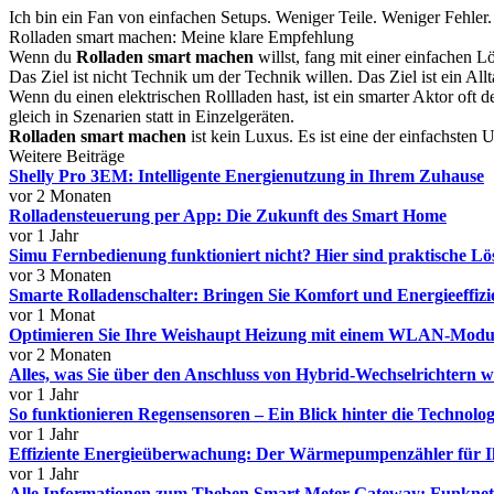
Ich bin ein Fan von einfachen Setups. Weniger Teile. Weniger Fehler
Rolladen smart machen: Meine klare Empfehlung
Wenn du
Rolladen smart machen
willst, fang mit einer einfachen L
Das Ziel ist nicht Technik um der Technik willen. Das Ziel ist ein Allta
Wenn du einen elektrischen Rollladen hast, ist ein smarter Aktor oft 
gleich in Szenarien statt in Einzelgeräten.
Rolladen smart machen
ist kein Luxus. Es ist eine der einfachsten
Weitere Beiträge
Shelly Pro 3EM: Intelligente Energienutzung in Ihrem Zuhause
vor 2 Monaten
Rolladensteuerung per App: Die Zukunft des Smart Home
vor 1 Jahr
Simu Fernbedienung funktioniert nicht? Hier sind praktische L
vor 3 Monaten
Smarte Rolladenschalter: Bringen Sie Komfort und Energieeffizi
vor 1 Monat
Optimieren Sie Ihre Weishaupt Heizung mit einem WLAN-Modul
vor 2 Monaten
Alles, was Sie über den Anschluss von Hybrid-Wechselrichtern 
vor 1 Jahr
So funktionieren Regensensoren – Ein Blick hinter die Technolog
vor 1 Jahr
Effiziente Energieüberwachung: Der Wärmepumpenzähler für I
vor 1 Jahr
Alle Informationen zum Theben Smart Meter Gateway: Funknetz 