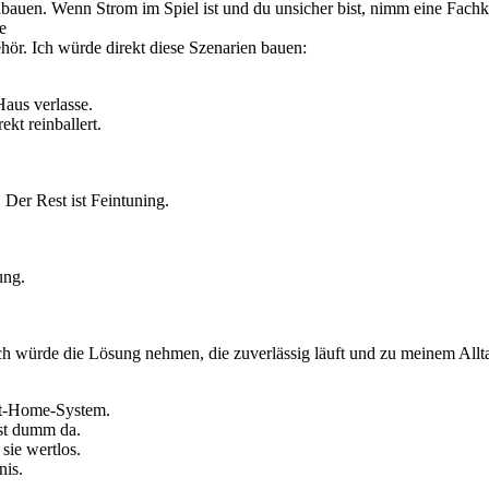
auen. Wenn Strom im Spiel ist und du unsicher bist, nimm eine Fachkraft
e
ehör. Ich würde direkt diese Szenarien bauen:
aus verlasse.
kt reinballert.
Der Rest ist Feintuning.
ung.
Ich würde die Lösung nehmen, die zuverlässig läuft und zu meinem Allta
rt-Home-System.
nst dumm da.
sie wertlos.
nis.