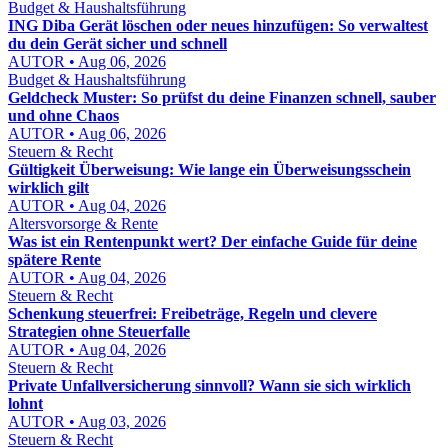
Budget & Haushaltsführung
ING Diba Gerät löschen oder neues hinzufügen: So verwaltest
du dein Gerät sicher und schnell
AUTOR • Aug 06, 2026
Budget & Haushaltsführung
Geldcheck Muster: So prüfst du deine Finanzen schnell, sauber
und ohne Chaos
AUTOR • Aug 06, 2026
Steuern & Recht
Gültigkeit Überweisung: Wie lange ein Überweisungsschein
wirklich gilt
AUTOR • Aug 04, 2026
Altersvorsorge & Rente
Was ist ein Rentenpunkt wert? Der einfache Guide für deine
spätere Rente
AUTOR • Aug 04, 2026
Steuern & Recht
Schenkung steuerfrei: Freibeträge, Regeln und clevere
Strategien ohne Steuerfalle
AUTOR • Aug 04, 2026
Steuern & Recht
Private Unfallversicherung sinnvoll? Wann sie sich wirklich
lohnt
AUTOR • Aug 03, 2026
Steuern & Recht