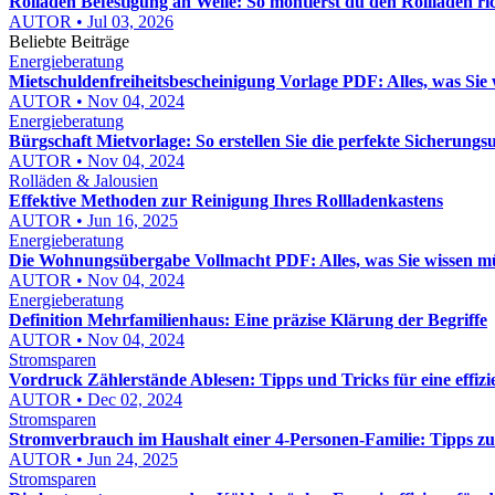
Rolladen Befestigung an Welle: So montierst du den Rollladen ric
AUTOR • Jul 03, 2026
Beliebte Beiträge
Energieberatung
Mietschuldenfreiheitsbescheinigung Vorlage PDF: Alles, was Sie
AUTOR • Nov 04, 2024
Energieberatung
Bürgschaft Mietvorlage: So erstellen Sie die perfekte Sicherung
AUTOR • Nov 04, 2024
Rolläden & Jalousien
Effektive Methoden zur Reinigung Ihres Rollladenkastens
AUTOR • Jun 16, 2025
Energieberatung
Die Wohnungsübergabe Vollmacht PDF: Alles, was Sie wissen m
AUTOR • Nov 04, 2024
Energieberatung
Definition Mehrfamilienhaus: Eine präzise Klärung der Begriffe
AUTOR • Nov 04, 2024
Stromsparen
Vordruck Zählerstände Ablesen: Tipps und Tricks für eine effiz
AUTOR • Dec 02, 2024
Stromsparen
Stromverbrauch im Haushalt einer 4-Personen-Familie: Tipps zu
AUTOR • Jun 24, 2025
Stromsparen