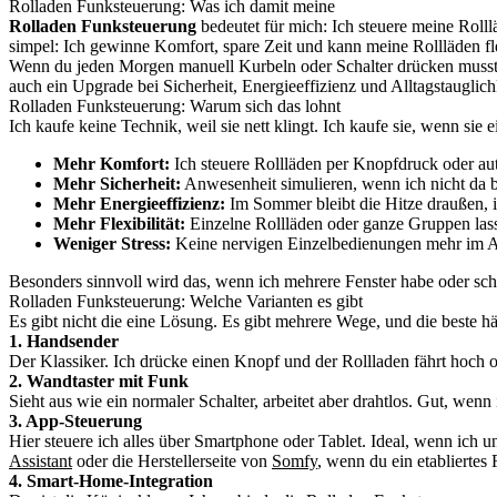
Rolladen Funksteuerung: Was ich damit meine
Rolladen Funksteuerung
bedeutet für mich: Ich steuere meine Roll
simpel: Ich gewinne Komfort, spare Zeit und kann meine Rollläden fl
Wenn du jeden Morgen manuell Kurbeln oder Schalter drücken musst, me
auch ein Upgrade bei Sicherheit, Energieeffizienz und Alltagstauglich
Rolladen Funksteuerung: Warum sich das lohnt
Ich kaufe keine Technik, weil sie nett klingt. Ich kaufe sie, wenn si
Mehr Komfort:
Ich steuere Rollläden per Knopfdruck oder au
Mehr Sicherheit:
Anwesenheit simulieren, wenn ich nicht da b
Mehr Energieeffizienz:
Im Sommer bleibt die Hitze draußen, 
Mehr Flexibilität:
Einzelne Rollläden oder ganze Gruppen lass
Weniger Stress:
Keine nervigen Einzelbedienungen mehr im Al
Besonders sinnvoll wird das, wenn ich mehrere Fenster habe oder schw
Rolladen Funksteuerung: Welche Varianten es gibt
Es gibt nicht die eine Lösung. Es gibt mehrere Wege, und die beste
1. Handsender
Der Klassiker. Ich drücke einen Knopf und der Rollladen fährt hoch od
2. Wandtaster mit Funk
Sieht aus wie ein normaler Schalter, arbeitet aber drahtlos. Gut, wenn
3. App-Steuerung
Hier steuere ich alles über Smartphone oder Tablet. Ideal, wenn ich
Assistant
oder die Herstellerseite von
Somfy
, wenn du ein etabliertes
4. Smart-Home-Integration