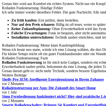
Genau hier wird aus Komfort ein echtes System. Nicht nur ein Knopf
Rolladen Funksteuerung: Häufige Fehler
Ich sehe immer wieder dieselben Fehler. Die gute Nachricht: Alle sin
Zu früh kaufen:
Erst prüfen, dann bestellen.
Nur auf den Preis schauen:
Billig ist oft teuer, wenn es später
Keine Zukunftsplanung:
Ohne Erweiterbarkeit wird das Syst
Falsche Erwartungen:
Funk ist bequem, aber nicht automatisc
Installation unterschätzen:
Technik sauber einrichten, statt im
Rolladen Funksteuerung: Meine klare Kaufempfehlung
Wenn ich heute neu starte, würde ich eine Lösung wählen, die drei 
Für kleine Setups reicht oft ein guter Funkhandsender oder ein Wand
Rolladen Funksteuerung: Fazit
Rolladen Funksteuerung
ist für mich kein Gadget, sondern ein ech
Erweiterbarkeit sauber prüfst, bekommst du eine Lösung, die jeden Ta
Genau darum geht es: nicht mehr Technik, sondern bessere Ergebnis
Weitere Beiträge
Shelly Pro 3EM: Intelligente Energienutzung in Ihrem Zuhause
vor 2 Monaten
Rolladensteuerung per App: Die Zukunft des Smart Home
vor 1 Jahr
Simu Fernbedienung funktioniert nicht? Hier sind praktische L
vor 2 Monaten
Smarte Rolladenschalter: Bringen Sie Komfort und Energieeffizi