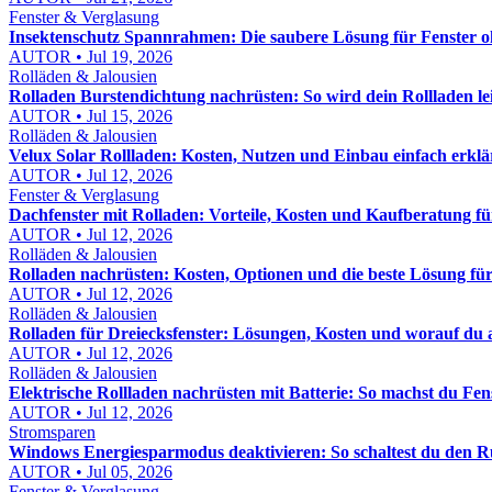
Fenster & Verglasung
Insektenschutz Spannrahmen: Die saubere Lösung für Fenster 
AUTOR • Jul 19, 2026
Rolläden & Jalousien
Rolladen Burstendichtung nachrüsten: So wird dein Rollladen lei
AUTOR • Jul 15, 2026
Rolläden & Jalousien
Velux Solar Rollladen: Kosten, Nutzen und Einbau einfach erklä
AUTOR • Jul 12, 2026
Fenster & Verglasung
Dachfenster mit Rolladen: Vorteile, Kosten und Kaufberatung für
AUTOR • Jul 12, 2026
Rolläden & Jalousien
Rolladen nachrüsten: Kosten, Optionen und die beste Lösung fü
AUTOR • Jul 12, 2026
Rolläden & Jalousien
Rolladen für Dreiecksfenster: Lösungen, Kosten und worauf du 
AUTOR • Jul 12, 2026
Rolläden & Jalousien
Elektrische Rollladen nachrüsten mit Batterie: So machst du Fe
AUTOR • Jul 12, 2026
Stromsparen
Windows Energiesparmodus deaktivieren: So schaltest du den R
AUTOR • Jul 05, 2026
Fenster & Verglasung