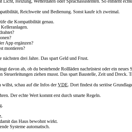
t Licht, Heizung, Wetterdaten oder Sprachassistenten. So entsteht echt
mpatibilität, Reichweite und Bedienung. Sonst kaufe ich zweimal.
üfe die Kompatibilität genau.
Kelleranlagen.
drahtet?
ionen?
der App ergänzen?
bst montieren?
e nächsten drei Jahre. Das spart Geld und Frust.
hängt davon ab, ob du bestehende Rollläden nachrüstest oder ein neues 
n Steuerleitungen ziehen musst. Das spart Baustelle, Zeit und Dreck. T
illst, schau auf die Infos der
VDE
. Dort findest du seriöse Grundla
hren. Der echte Wert kommt erst durch smarte Regeln.
g.
z.
 damit das Haus bewohnt wirkt.
ende Systeme automatisch.