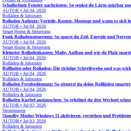
Schallschutz Fenster nachrüsten: So senkst du Lärm spürbar und
AUTOR • Jul 04, 2026
Rolläden & Jalousien
Rolladen Aufputz: Vorteile, Kosten, Montage und wann es sich l
AUTOR • Jul 04, 2026
Smart Home & Steuerung
Funk Rolladensteuerung: So sparst du Zeit, Energie und Nerven
AUTOR • Jul 04, 2026
Smart Home & Steuerung
Kleinster Rolladenkasten: Maße, Aufbau und wie du Platz sparst
AUTOR • Jul 04, 2026
Rolläden & Jalousien
Rollladen oder Rolladen: Die richtige Schreibweise und was wirk
AUTOR • Jul 04, 2026
Rolläden & Jalousien
Rolladen Fernbedienung: So steuerst du deine Rollläden smarter,
AUTOR • Jul 04, 2026
Rolläden & Jalousien
Rolladen Kurbel austauschen: So erledigst du den Wechsel schne
AUTOR • Jul 03, 2026
Stromsparen
Standby Modus Windows 11 aktivieren, verstehen und Probleme
AUTOR • Jul 03, 2026
Rolläden & Jalousien