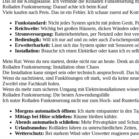
Das ist die Königsklasse. Ich verbinde die Rolladen Funksteuerung mi
Rolladen Funksteuerung: Darauf achte ich beim Kauf
Viele kaufen nach Preis. Das ist ein Fehler. Ich schaue zuerst auf Ko
Funkstandard:
Nicht jedes System spricht mit jedem Gerät. Pr
Reichweite:
Wichtig bei großen Häusern, dicken Wänden oder 
Stromversorgung:
Batteriebetrieben, per Netzteil oder fest ver
Bedienlogik:
Will ich nur auf und zu oder auch Zwischenposit
Erweiterbarkeit:
Lässt sich das System später mit Sensoren o
Installation:
Brauche ich einen Elektriker oder kann ich es sel
Mein Rat: Wenn du neu startest, denke nicht nur an heute. Denk an di
Rolladen Funksteuerung: Installation ohne Chaos
Die Installation kann simpel sein oder technisch anspruchsvoll. Das 
Wenn du nachrüstest, sind Funklösungen oft stark, weil du keine neue
Zweifel eine Fachkraft holen.
Wenn du mehr zum sicheren Umgang mit Elektroinstallationen wissen w
Rolladen Funksteuerung: Die besten Anwendungsfälle
Ich nutze Rolladen Funksteuerung nicht nur zum Hoch- und Runterfa
Morgens automatisch öffnen:
Ich starte entspannter in den Ta
Mittags bei Hitze schließen:
Räume bleiben kühler.
Abends automatisch schließen:
Mehr Privatsphäre und Schut
Urlaubsmodus:
Rollläden fahren zu unterschiedlichen Zeiten,
Wetterschutz:
Bei starkem Wind oder Unwetter reagieren pass