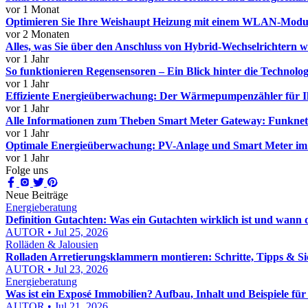
vor 1 Monat
Optimieren Sie Ihre Weishaupt Heizung mit einem WLAN-Modul
vor 2 Monaten
Alles, was Sie über den Anschluss von Hybrid-Wechselrichtern 
vor 1 Jahr
So funktionieren Regensensoren – Ein Blick hinter die Technolog
vor 1 Jahr
Effiziente Energieüberwachung: Der Wärmepumpenzähler für I
vor 1 Jahr
Alle Informationen zum Theben Smart Meter Gateway: Funknetz 
vor 1 Jahr
Optimale Energieüberwachung: PV-Anlage und Smart Meter im 
vor 1 Jahr
Folge uns
Neue Beiträge
Energieberatung
Definition Gutachten: Was ein Gutachten wirklich ist und wann 
AUTOR • Jul 25, 2026
Rolläden & Jalousien
Rolladen Arretierungsklammern montieren: Schritte, Tipps & Si
AUTOR • Jul 23, 2026
Energieberatung
Was ist ein Exposé Immobilien? Aufbau, Inhalt und Beispiele fü
AUTOR • Jul 21, 2026