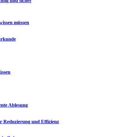
htig und sicher
 wissen müssen
surkunde
üssen
iente Ablesung
r Reduzierung und Effizienz