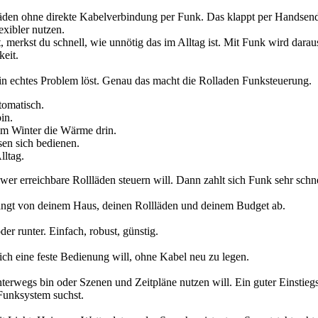
läden ohne direkte Kabelverbindung per Funk. Das klappt per Handsen
exibler nutzen.
rkst du schnell, wie unnötig das im Alltag ist. Mit Funk wird daraus 
keit.
e ein echtes Problem löst. Genau das macht die Rolladen Funksteuerung.
tomatisch.
in.
im Winter die Wärme drin.
en sich bedienen.
ltag.
er erreichbare Rollläden steuern will. Dann zahlt sich Funk sehr schne
 hängt von deinem Haus, deinen Rollläden und deinem Budget ab.
er runter. Einfach, robust, günstig.
 ich eine feste Bedienung will, ohne Kabel neu zu legen.
 unterwegs bin oder Szenen und Zeitpläne nutzen will. Ein guter Einst
 Funksystem suchst.