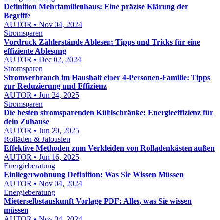
Definition Mehrfamilienhaus: Eine präzise Klärung der
Begriffe
AUTOR • Nov 04, 2024
Stromsparen
Vordruck Zählerstände Ablesen: Tipps und Tricks für eine
effiziente Ablesung
AUTOR • Dec 02, 2024
Stromsparen
Stromverbrauch im Haushalt einer 4-Personen-Familie: Tipps
zur Reduzierung und Effizienz
AUTOR • Jun 24, 2025
Stromsparen
Die besten stromsparenden Kühlschränke: Energieeffizienz für
dein Zuhause
AUTOR • Jun 20, 2025
Rolläden & Jalousien
Effektive Methoden zum Verkleiden von Rolladenkästen außen
AUTOR • Jun 16, 2025
Energieberatung
Einliegerwohnung Definition: Was Sie Wissen Müssen
AUTOR • Nov 04, 2024
Energieberatung
Mieterselbstauskunft Vorlage PDF: Alles, was Sie wissen
müssen
AUTOR • Nov 04, 2024