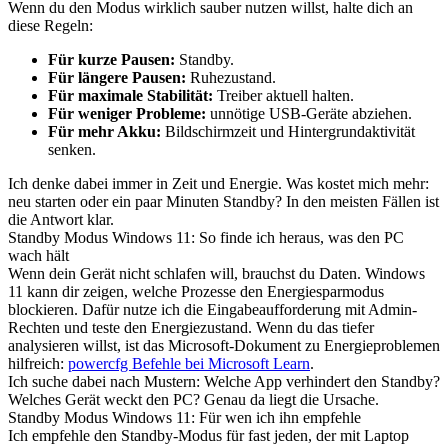
Wenn du den Modus wirklich sauber nutzen willst, halte dich an
diese Regeln:
Für kurze Pausen:
Standby.
Für längere Pausen:
Ruhezustand.
Für maximale Stabilität:
Treiber aktuell halten.
Für weniger Probleme:
unnötige USB-Geräte abziehen.
Für mehr Akku:
Bildschirmzeit und Hintergrundaktivität
senken.
Ich denke dabei immer in Zeit und Energie. Was kostet mich mehr:
neu starten oder ein paar Minuten Standby? In den meisten Fällen ist
die Antwort klar.
Standby Modus Windows 11: So finde ich heraus, was den PC
wach hält
Wenn dein Gerät nicht schlafen will, brauchst du Daten. Windows
11 kann dir zeigen, welche Prozesse den Energiesparmodus
blockieren. Dafür nutze ich die Eingabeaufforderung mit Admin-
Rechten und teste den Energiezustand. Wenn du das tiefer
analysieren willst, ist das Microsoft-Dokument zu Energieproblemen
hilfreich:
powercfg Befehle bei Microsoft Learn
.
Ich suche dabei nach Mustern: Welche App verhindert den Standby?
Welches Gerät weckt den PC? Genau da liegt die Ursache.
Standby Modus Windows 11: Für wen ich ihn empfehle
Ich empfehle den Standby-Modus für fast jeden, der mit Laptop