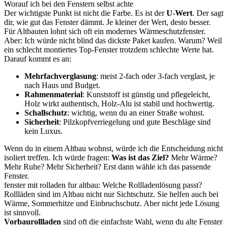
Worauf ich bei den Fenstern selbst achte
Der wichtigste Punkt ist nicht die Farbe. Es ist der
U-Wert
. Der sagt
dir, wie gut das Fenster dämmt. Je kleiner der Wert, desto besser.
Für Altbauten lohnt sich oft ein modernes Wärmeschutzfenster.
Aber: Ich würde nicht blind das dickste Paket kaufen. Warum? Weil
ein schlecht montiertes Top-Fenster trotzdem schlechte Werte hat.
Darauf kommt es an:
Mehrfachverglasung
: meist 2-fach oder 3-fach verglast, je
nach Haus und Budget.
Rahmenmaterial
: Kunststoff ist günstig und pflegeleicht,
Holz wirkt authentisch, Holz-Alu ist stabil und hochwertig.
Schallschutz
: wichtig, wenn du an einer Straße wohnst.
Sicherheit
: Pilzkopfverriegelung und gute Beschläge sind
kein Luxus.
Wenn du in einem Altbau wohnst, würde ich die Entscheidung nicht
isoliert treffen. Ich würde fragen:
Was ist das Ziel?
Mehr Wärme?
Mehr Ruhe? Mehr Sicherheit? Erst dann wähle ich das passende
Fenster.
fenster mit rolladen fur altbau: Welche Rollladenlösung passt?
Rollläden sind im Altbau nicht nur Sichtschutz. Sie helfen auch bei
Wärme, Sommerhitze und Einbruchschutz. Aber nicht jede Lösung
ist sinnvoll.
Vorbaurollladen
sind oft die einfachste Wahl, wenn du alte Fenster