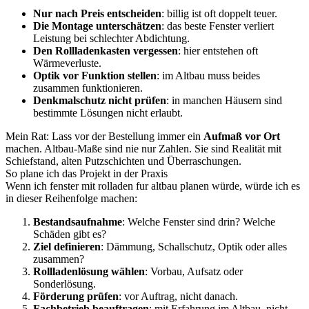
Nur nach Preis entscheiden
: billig ist oft doppelt teuer.
Die Montage unterschätzen
: das beste Fenster verliert
Leistung bei schlechter Abdichtung.
Den Rollladenkasten vergessen
: hier entstehen oft
Wärmeverluste.
Optik vor Funktion stellen
: im Altbau muss beides
zusammen funktionieren.
Denkmalschutz nicht prüfen
: in manchen Häusern sind
bestimmte Lösungen nicht erlaubt.
Mein Rat: Lass vor der Bestellung immer ein
Aufmaß vor Ort
machen. Altbau-Maße sind nie nur Zahlen. Sie sind Realität mit
Schiefstand, alten Putzschichten und Überraschungen.
So plane ich das Projekt in der Praxis
Wenn ich fenster mit rolladen fur altbau planen würde, würde ich es
in dieser Reihenfolge machen:
Bestandsaufnahme
: Welche Fenster sind drin? Welche
Schäden gibt es?
Ziel definieren
: Dämmung, Schallschutz, Optik oder alles
zusammen?
Rollladenlösung wählen
: Vorbau, Aufsatz oder
Sonderlösung.
Förderung prüfen
: vor Auftrag, nicht danach.
Fachbetrieb beauftragen
: mit Erfahrung im Altbau, nicht