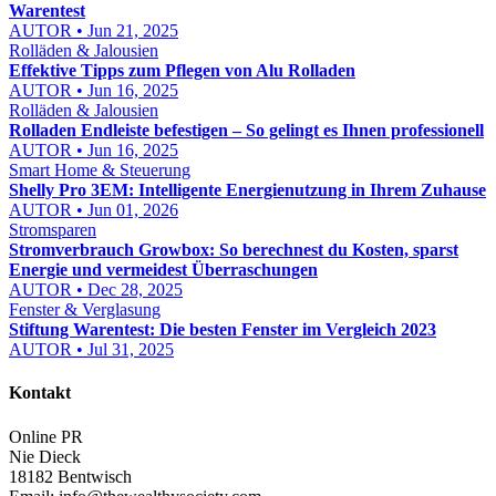
Warentest
AUTOR • Jun 21, 2025
Rolläden & Jalousien
Effektive Tipps zum Pflegen von Alu Rolladen
AUTOR • Jun 16, 2025
Rolläden & Jalousien
Rolladen Endleiste befestigen – So gelingt es Ihnen professionell
AUTOR • Jun 16, 2025
Smart Home & Steuerung
Shelly Pro 3EM: Intelligente Energienutzung in Ihrem Zuhause
AUTOR • Jun 01, 2026
Stromsparen
Stromverbrauch Growbox: So berechnest du Kosten, sparst
Energie und vermeidest Überraschungen
AUTOR • Dec 28, 2025
Fenster & Verglasung
Stiftung Warentest: Die besten Fenster im Vergleich 2023
AUTOR • Jul 31, 2025
Kontakt
Online PR
Nie Dieck
18182 Bentwisch