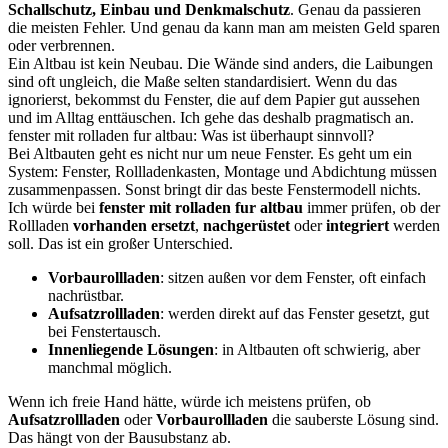
Schallschutz, Einbau und Denkmalschutz
. Genau da passieren
die meisten Fehler. Und genau da kann man am meisten Geld sparen
oder verbrennen.
Ein Altbau ist kein Neubau. Die Wände sind anders, die Laibungen
sind oft ungleich, die Maße selten standardisiert. Wenn du das
ignorierst, bekommst du Fenster, die auf dem Papier gut aussehen
und im Alltag enttäuschen. Ich gehe das deshalb pragmatisch an.
fenster mit rolladen fur altbau: Was ist überhaupt sinnvoll?
Bei Altbauten geht es nicht nur um neue Fenster. Es geht um ein
System: Fenster, Rollladenkasten, Montage und Abdichtung müssen
zusammenpassen. Sonst bringt dir das beste Fenstermodell nichts.
Ich würde bei
fenster mit rolladen fur altbau
immer prüfen, ob der
Rollladen
vorhanden ersetzt
,
nachgerüstet
oder
integriert
werden
soll. Das ist ein großer Unterschied.
Vorbaurollladen
: sitzen außen vor dem Fenster, oft einfach
nachrüstbar.
Aufsatzrollladen
: werden direkt auf das Fenster gesetzt, gut
bei Fenstertausch.
Innenliegende Lösungen
: in Altbauten oft schwierig, aber
manchmal möglich.
Wenn ich freie Hand hätte, würde ich meistens prüfen, ob
Aufsatzrollladen
oder
Vorbaurollladen
die sauberste Lösung sind.
Das hängt von der Bausubstanz ab.