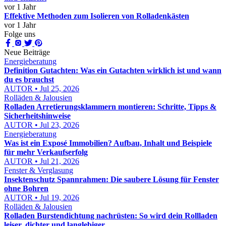
vor 1 Jahr
Effektive Methoden zum Isolieren von Rolladenkästen
vor 1 Jahr
Folge uns
Neue Beiträge
Energieberatung
Definition Gutachten: Was ein Gutachten wirklich ist und wann
du es brauchst
AUTOR • Jul 25, 2026
Rolläden & Jalousien
Rolladen Arretierungsklammern montieren: Schritte, Tipps &
Sicherheitshinweise
AUTOR • Jul 23, 2026
Energieberatung
Was ist ein Exposé Immobilien? Aufbau, Inhalt und Beispiele
für mehr Verkaufserfolg
AUTOR • Jul 21, 2026
Fenster & Verglasung
Insektenschutz Spannrahmen: Die saubere Lösung für Fenster
ohne Bohren
AUTOR • Jul 19, 2026
Rolläden & Jalousien
Rolladen Burstendichtung nachrüsten: So wird dein Rollladen
leiser, dichter und langlebiger