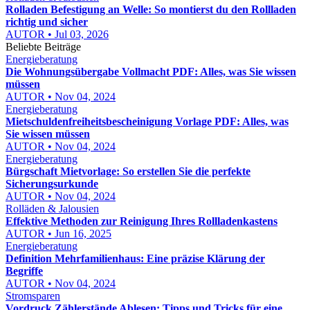
Rolladen Befestigung an Welle: So montierst du den Rollladen
richtig und sicher
AUTOR • Jul 03, 2026
Beliebte Beiträge
Energieberatung
Die Wohnungsübergabe Vollmacht PDF: Alles, was Sie wissen
müssen
AUTOR • Nov 04, 2024
Energieberatung
Mietschuldenfreiheitsbescheinigung Vorlage PDF: Alles, was
Sie wissen müssen
AUTOR • Nov 04, 2024
Energieberatung
Bürgschaft Mietvorlage: So erstellen Sie die perfekte
Sicherungsurkunde
AUTOR • Nov 04, 2024
Rolläden & Jalousien
Effektive Methoden zur Reinigung Ihres Rollladenkastens
AUTOR • Jun 16, 2025
Energieberatung
Definition Mehrfamilienhaus: Eine präzise Klärung der
Begriffe
AUTOR • Nov 04, 2024
Stromsparen
Vordruck Zählerstände Ablesen: Tipps und Tricks für eine