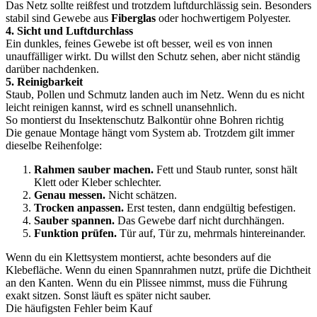
Das Netz sollte reißfest und trotzdem luftdurchlässig sein. Besonders
stabil sind Gewebe aus
Fiberglas
oder hochwertigem Polyester.
4. Sicht und Luftdurchlass
Ein dunkles, feines Gewebe ist oft besser, weil es von innen
unauffälliger wirkt. Du willst den Schutz sehen, aber nicht ständig
darüber nachdenken.
5. Reinigbarkeit
Staub, Pollen und Schmutz landen auch im Netz. Wenn du es nicht
leicht reinigen kannst, wird es schnell unansehnlich.
So montierst du Insektenschutz Balkontür ohne Bohren richtig
Die genaue Montage hängt vom System ab. Trotzdem gilt immer
dieselbe Reihenfolge:
Rahmen sauber machen.
Fett und Staub runter, sonst hält
Klett oder Kleber schlechter.
Genau messen.
Nicht schätzen.
Trocken anpassen.
Erst testen, dann endgültig befestigen.
Sauber spannen.
Das Gewebe darf nicht durchhängen.
Funktion prüfen.
Tür auf, Tür zu, mehrmals hintereinander.
Wenn du ein Klettsystem montierst, achte besonders auf die
Klebefläche. Wenn du einen Spannrahmen nutzt, prüfe die Dichtheit
an den Kanten. Wenn du ein Plissee nimmst, muss die Führung
exakt sitzen. Sonst läuft es später nicht sauber.
Die häufigsten Fehler beim Kauf