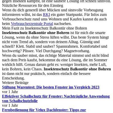
gegen Insekten kämpfst, ist eine saubere Lösung oft schnell sinnvoll.
Nützliche Ressourcen für den Einstieg
Wenn du dich generell über Mücken und sinnvolle Vorbeugung
informieren willst, ist das
RKI
ein guter Startpunkt. Für Infos zum
Verbraucherschutz rund ums Wohnen und Kaufen kannst du auch
beim
Verbraucherzentrale Portal
nachsehen.
Mein Fazit zu Insektenschutz Balkontür ohne Bohren
Insektenschutz Balkontür ohne Bohren
ist für mich die smarte
Lösung, wenn du ohne Stress lüften willst. Das beste System hängt
nicht vom Trend ab, sondern von deinem Alltag. Günstig und
schnell? Klett. Stabil und sauber? Spannrahmen. Komfortabel und
hochwertig? Plissee. Viel Durchgang? Magnetvorhang.
Wenn du sauber misst, das richtige Material nimmst und nicht blind
nach dem Preis kaufst, bekommst du eine Lösung, die im Sommer
wirklich hilft. Genau darum geht es: weniger Insekten, mehr Luft,
kein Bohren, kein Chaos.
Insektenschutz Balkontür ohne Bohren
ist dann nicht nur praktisch, sondern einfach die bessere
Entscheidung.
Weitere Beiträge
Stiftung Warentest: Die besten Fenster im Vergleich 2023
vor 1 Jahr
Effektiver Schallschutz für Fenster: Nachträgliche Anwendung
von Schallschutzfolie
vor 1 Jahr
Fernbedienung für Velux Dachfenster: Tipps zur