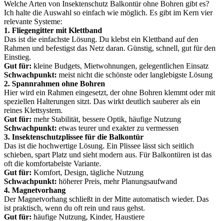
Welche Arten von Insektenschutz Balkontür ohne Bohren gibt es?
Ich halte die Auswahl so einfach wie möglich. Es gibt im Kern vier
relevante Systeme:
1. Fliegengitter mit Klettband
Das ist die einfachste Lösung. Du klebst ein Klettband auf den
Rahmen und befestigst das Netz daran. Günstig, schnell, gut für den
Einstieg.
Gut für:
kleine Budgets, Mietwohnungen, gelegentlichen Einsatz
Schwachpunkt:
meist nicht die schönste oder langlebigste Lösung
2. Spannrahmen ohne Bohren
Hier wird ein Rahmen eingesetzt, der ohne Bohren klemmt oder mit
speziellen Halterungen sitzt. Das wirkt deutlich sauberer als ein
reines Klettsystem.
Gut für:
mehr Stabilität, bessere Optik, häufige Nutzung
Schwachpunkt:
etwas teurer und exakter zu vermessen
3. Insektenschutzplissee für die Balkontür
Das ist die hochwertige Lösung. Ein Plissee lässt sich seitlich
schieben, spart Platz und sieht modern aus. Für Balkontüren ist das
oft die komfortabelste Variante.
Gut für:
Komfort, Design, tägliche Nutzung
Schwachpunkt:
höherer Preis, mehr Planungsaufwand
4. Magnetvorhang
Der Magnetvorhang schließt in der Mitte automatisch wieder. Das
ist praktisch, wenn du oft rein und raus gehst.
Gut für:
häufige Nutzung, Kinder, Haustiere