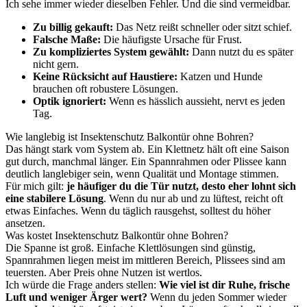
Ich sehe immer wieder dieselben Fehler. Und die sind vermeidbar.
Zu billig gekauft:
Das Netz reißt schneller oder sitzt schief.
Falsche Maße:
Die häufigste Ursache für Frust.
Zu kompliziertes System gewählt:
Dann nutzt du es später
nicht gern.
Keine Rücksicht auf Haustiere:
Katzen und Hunde
brauchen oft robustere Lösungen.
Optik ignoriert:
Wenn es hässlich aussieht, nervt es jeden
Tag.
Wie langlebig ist Insektenschutz Balkontür ohne Bohren?
Das hängt stark vom System ab. Ein Klettnetz hält oft eine Saison
gut durch, manchmal länger. Ein Spannrahmen oder Plissee kann
deutlich langlebiger sein, wenn Qualität und Montage stimmen.
Für mich gilt:
je häufiger du die Tür nutzt, desto eher lohnt sich
eine stabilere Lösung
. Wenn du nur ab und zu lüftest, reicht oft
etwas Einfaches. Wenn du täglich rausgehst, solltest du höher
ansetzen.
Was kostet Insektenschutz Balkontür ohne Bohren?
Die Spanne ist groß. Einfache Klettlösungen sind günstig,
Spannrahmen liegen meist im mittleren Bereich, Plissees sind am
teuersten. Aber Preis ohne Nutzen ist wertlos.
Ich würde die Frage anders stellen:
Wie viel ist dir Ruhe, frische
Luft und weniger Ärger wert?
Wenn du jeden Sommer wieder