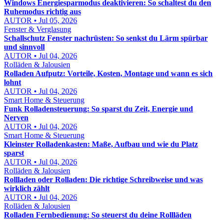
Windows Energiesparmodus deaktivieren: So schaltest du den
Ruhemodus richtig aus
AUTOR • Jul 05, 2026
Fenster & Verglasung
Schallschutz Fenster nachrüsten: So senkst du Lärm spürbar
und sinnvoll
AUTOR • Jul 04, 2026
Rolläden & Jalousien
Rolladen Aufputz: Vorteile, Kosten, Montage und wann es sich
lohnt
AUTOR • Jul 04, 2026
Smart Home & Steuerung
Funk Rolladensteuerung: So sparst du Zeit, Energie und
Nerven
AUTOR • Jul 04, 2026
Smart Home & Steuerung
Kleinster Rolladenkasten: Maße, Aufbau und wie du Platz
sparst
AUTOR • Jul 04, 2026
Rolläden & Jalousien
Rollladen oder Rolladen: Die richtige Schreibweise und was
wirklich zählt
AUTOR • Jul 04, 2026
Rolläden & Jalousien
Rolladen Fernbedienung: So steuerst du deine Rollläden