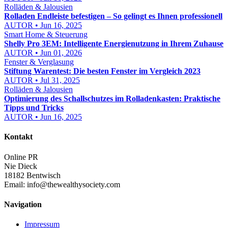
Rolläden & Jalousien
Rolladen Endleiste befestigen – So gelingt es Ihnen professionell
AUTOR • Jun 16, 2025
Smart Home & Steuerung
Shelly Pro 3EM: Intelligente Energienutzung in Ihrem Zuhause
AUTOR • Jun 01, 2026
Fenster & Verglasung
Stiftung Warentest: Die besten Fenster im Vergleich 2023
AUTOR • Jul 31, 2025
Rolläden & Jalousien
Optimierung des Schallschutzes im Rolladenkasten: Praktische
Tipps und Tricks
AUTOR • Jun 16, 2025
Kontakt
Online PR
Nie Dieck
18182 Bentwisch
Email:
info@thewealthysociety.com
Navigation
Impressum