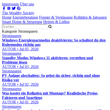
Impressum
Über uns
The Wealthy Society
Home
Energieberatung
Fenster & Verglasung
Rolläden & Jalousien
Smart Home & Steuerung
Heizen & Lüften
Kategorie Stromsparen
Stromsparen
Windows Energiesparmodus deaktivieren: So schaltest du den
Ruhemodus richtig aus
AUTOR • Jul 05, 2026
Stromsparen
Standby Modus Windows 11 aktivieren, verstehen und
Probleme lösen
AUTOR • Jul 03, 2026
Stromsparen
PV Anlage abschalten: So gehst du sicher, richtig und ohne
Risiko vor
AUTOR • Jul 02, 2026
Stromsparen
Was kostet ein Rolladen mit Montage? Realistische Preise,
Faktoren und Spartipps
AUTOR • Jul 01, 2026
Stromsparen