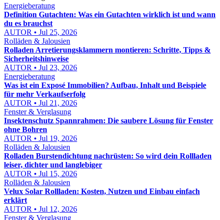
Energieberatung
Definition Gutachten: Was ein Gutachten wirklich ist und wann
du es brauchst
AUTOR • Jul 25, 2026
Rolläden & Jalousien
Rolladen Arretierungsklammern montieren: Schritte, Tipps &
Sicherheitshinweise
AUTOR • Jul 23, 2026
Energieberatung
Was ist ein Exposé Immobilien? Aufbau, Inhalt und Beispiele
für mehr Verkaufserfolg
AUTOR • Jul 21, 2026
Fenster & Verglasung
Insektenschutz Spannrahmen: Die saubere Lösung für Fenster
ohne Bohren
AUTOR • Jul 19, 2026
Rolläden & Jalousien
Rolladen Burstendichtung nachrüsten: So wird dein Rollladen
leiser, dichter und langlebiger
AUTOR • Jul 15, 2026
Rolläden & Jalousien
Velux Solar Rollladen: Kosten, Nutzen und Einbau einfach
erklärt
AUTOR • Jul 12, 2026
Fenster & Verglasung