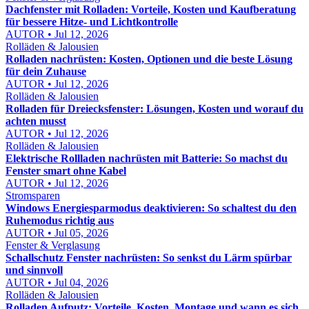
Dachfenster mit Rolladen: Vorteile, Kosten und Kaufberatung
für bessere Hitze- und Lichtkontrolle
AUTOR • Jul 12, 2026
Rolläden & Jalousien
Rolladen nachrüsten: Kosten, Optionen und die beste Lösung
für dein Zuhause
AUTOR • Jul 12, 2026
Rolläden & Jalousien
Rolladen für Dreiecksfenster: Lösungen, Kosten und worauf du
achten musst
AUTOR • Jul 12, 2026
Rolläden & Jalousien
Elektrische Rollladen nachrüsten mit Batterie: So machst du
Fenster smart ohne Kabel
AUTOR • Jul 12, 2026
Stromsparen
Windows Energiesparmodus deaktivieren: So schaltest du den
Ruhemodus richtig aus
AUTOR • Jul 05, 2026
Fenster & Verglasung
Schallschutz Fenster nachrüsten: So senkst du Lärm spürbar
und sinnvoll
AUTOR • Jul 04, 2026
Rolläden & Jalousien
Rolladen Aufputz: Vorteile, Kosten, Montage und wann es sich