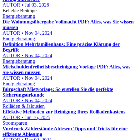
AUTOR • Jul 03, 2026
Beliebte Beiträge
Energieberatung
Die Wohnungsübergabe Vollmacht PDF: Alles, was Sie wissen
müssen
AUTOR • Nov 04, 2024
Energieberatung
Definition Mehrfamilienhaus: Eine präzise Klärung der
Begriffe
AUTOR • Nov 04, 2024
Energieberatung
Mietschuldenfreiheitsbescheinigung Vorlage PDF: Alles, was
Sie wissen müssen
AUTOR • Nov 04, 2024
Energieberatung
Bürgschaft Mietvorlage: So erstellen Sie die perfekte
Sicherungsurkunde
AUTOR • Nov 04, 2024
Rolläden & Jalousien
Effektive Methoden zur Reinigung Ihres Rollladenkastens
AUTOR • Jun 16, 2025
Stromsparen
Vordruck Zählerstände Ablesen: Tipps und Tricks für eine
effiziente Ablesung
AUTOR • Dec 02, 2024