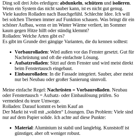
Ding soll drei Jobs erledigen:
abdunkeln
,
schützen
und
isolieren
.
Wenn ein System das nicht sauber kann, ist es nicht gut genug.
Viele kaufen Rolladen nach Bauchgefühl. Schlechte Idee. Ich will
bei solchen Themen immer auf Funktion schauen. Was bringt dir ein
schöner Aufbau, wenn er im Winter Wärme verliert, im Sommer
kaum gegen Hitze hilft oder ständig klemmt?
Rolladen: Welche Arten gibt es?
Es gibt im Grunde drei gängige Varianten, die du kennen solltest:
Vorbaurolladen
: Wird außen vor das Fenster gesetzt. Gut für
Nachrüstung und oft die einfachste Lösung.
Aufsatzrolladen
: Sitzt auf dem Fenster und wird meist direkt
beim Fenstertausch eingebaut.
Einbaurolladen
: In die Fassade integriert. Sauber, aber meist
nur bei Neubau oder großer Sanierung sinnvoll.
Meine einfache Regel:
Nachrüsten = Vorbaurolladen
. Neubau
oder Fenstertausch = Aufsatz- oder Einbaulösung prüfen. So
vermeidest du teure Umwege.
Rolladen: Darauf kommt es beim Kauf an
Der Markt ist voll mit „soliden“ Lösungen. Das Problem: Viele sind
nur auf dem Papier solide. Ich achte auf diese Punkte:
Material
: Aluminium ist stabil und langlebig. Kunststoff ist
günstiger, aber oft weniger robust.