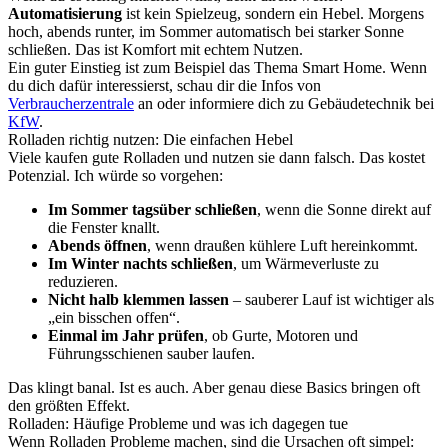
Automatisierung
ist kein Spielzeug, sondern ein Hebel. Morgens
hoch, abends runter, im Sommer automatisch bei starker Sonne
schließen. Das ist Komfort mit echtem Nutzen.
Ein guter Einstieg ist zum Beispiel das Thema Smart Home. Wenn
du dich dafür interessierst, schau dir die Infos von
Verbraucherzentrale
an oder informiere dich zu Gebäudetechnik bei
KfW
.
Rolladen richtig nutzen: Die einfachen Hebel
Viele kaufen gute Rolladen und nutzen sie dann falsch. Das kostet
Potenzial. Ich würde so vorgehen:
Im Sommer tagsüber schließen
, wenn die Sonne direkt auf
die Fenster knallt.
Abends öffnen
, wenn draußen kühlere Luft hereinkommt.
Im Winter nachts schließen
, um Wärmeverluste zu
reduzieren.
Nicht halb klemmen lassen
– sauberer Lauf ist wichtiger als
„ein bisschen offen“.
Einmal im Jahr prüfen
, ob Gurte, Motoren und
Führungsschienen sauber laufen.
Das klingt banal. Ist es auch. Aber genau diese Basics bringen oft
den größten Effekt.
Rolladen: Häufige Probleme und was ich dagegen tue
Wenn Rolladen Probleme machen, sind die Ursachen oft simpel: