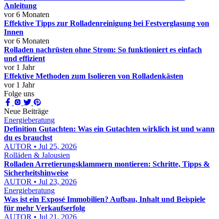
Anleitung
vor 6 Monaten
Effektive Tipps zur Rolladenreinigung bei Festverglasung von
Innen
vor 6 Monaten
Rolladen nachrüsten ohne Strom: So funktioniert es einfach
und effizient
vor 1 Jahr
Effektive Methoden zum Isolieren von Rolladenkästen
vor 1 Jahr
Folge uns
Neue Beiträge
Energieberatung
Definition Gutachten: Was ein Gutachten wirklich ist und wann
du es brauchst
AUTOR • Jul 25, 2026
Rolläden & Jalousien
Rolladen Arretierungsklammern montieren: Schritte, Tipps &
Sicherheitshinweise
AUTOR • Jul 23, 2026
Energieberatung
Was ist ein Exposé Immobilien? Aufbau, Inhalt und Beispiele
für mehr Verkaufserfolg
AUTOR • Jul 21, 2026