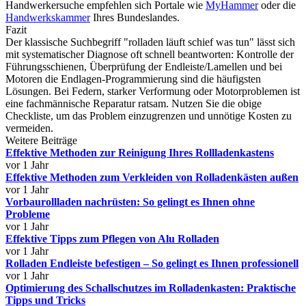
Handwerkersuche empfehlen sich Portale wie
MyHammer
oder die
Handwerkskammer
Ihres Bundeslandes.
Fazit
Der klassische Suchbegriff "rolladen läuft schief was tun" lässt sich
mit systematischer Diagnose oft schnell beantworten: Kontrolle der
Führungsschienen, Überprüfung der Endleiste/Lamellen und bei
Motoren die Endlagen-Programmierung sind die häufigsten
Lösungen. Bei Federn, starker Verformung oder Motorproblemen ist
eine fachmännische Reparatur ratsam. Nutzen Sie die obige
Checkliste, um das Problem einzugrenzen und unnötige Kosten zu
vermeiden.
Weitere Beiträge
Effektive Methoden zur Reinigung Ihres Rollladenkastens
vor 1 Jahr
Effektive Methoden zum Verkleiden von Rolladenkästen außen
vor 1 Jahr
Vorbaurollladen nachrüsten: So gelingt es Ihnen ohne
Probleme
vor 1 Jahr
Effektive Tipps zum Pflegen von Alu Rolladen
vor 1 Jahr
Rolladen Endleiste befestigen – So gelingt es Ihnen professionell
vor 1 Jahr
Optimierung des Schallschutzes im Rolladenkasten: Praktische
Tipps und Tricks