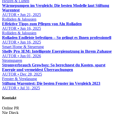
Heizen & Lüften
Wärmepumpen im Vergleich: Die besten Modelle laut Stiftung
Warentest
AUTOR • Jun 21, 2025
Rolläden & Jalousien
Effektive Tipps zum Pflegen von Alu Rolladen
AUTOR • Jun 16, 2025
Rolläden & Jalousien
Rolladen Endleiste befestigen – So gelingt es Ihnen professionell
AUTOR • Jun 16, 2025
Smart Home & Steuerung
Shelly Pro 3EM: Intelligente Energienutzung in Ihrem Zuhause
AUTOR • Jun 01, 2026
Stromsparen
Stromverbrauch Growbox: So berechnest du Kosten, sparst
Energie und vermeidest Überraschungen
AUTOR • Dec 28, 2025
Fenster & Verglasung
Stiftung Warentest: Die besten Fenster im Vergleich 2023
AUTOR • Jul 31, 2025
Kontakt
Online PR
Nie Dieck