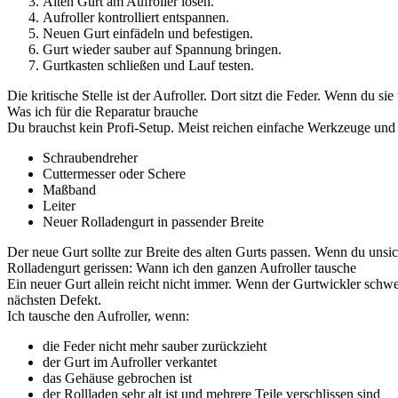
Alten Gurt am Aufroller lösen.
Aufroller kontrolliert entspannen.
Neuen Gurt einfädeln und befestigen.
Gurt wieder sauber auf Spannung bringen.
Gurtkasten schließen und Lauf testen.
Die kritische Stelle ist der Aufroller. Dort sitzt die Feder. Wenn du si
Was ich für die Reparatur brauche
Du brauchst kein Profi-Setup. Meist reichen einfache Werkzeuge und 
Schraubendreher
Cuttermesser oder Schere
Maßband
Leiter
Neuer Rolladengurt in passender Breite
Der neue Gurt sollte zur Breite des alten Gurts passen. Wenn du unsich
Rolladengurt gerissen: Wann ich den ganzen Aufroller tausche
Ein neuer Gurt allein reicht nicht immer. Wenn der Gurtwickler schwer
nächsten Defekt.
Ich tausche den Aufroller, wenn:
die Feder nicht mehr sauber zurückzieht
der Gurt im Aufroller verkantet
das Gehäuse gebrochen ist
der Rollladen sehr alt ist und mehrere Teile verschlissen sind