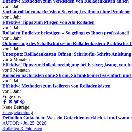
Effektive Methoden zum Verkleiden von Rolladenkästen außen
vor 1 Jahr
Vorbaurollladen nachrüsten: So gelingt es Ihnen ohne Probleme
vor 1 Jahr
Effektive Tipps zum Pflegen von Alu Rolladen
vor 1 Jahr
Rolladen Endleiste befestigen – So gelingt es Ihnen professionell
vor 1 Jahr
Optimierung des Schallschutzes im Rolladenkasten: Praktische T
vor 1 Jahr
Unterputz Rollladenkasten Öffnen: Schritt-für-Schritt-Anleitung
vor 6 Monaten
Effektive Tipps zur Rolladenreinigung bei Festverglasung von I
vor 6 Monaten
Rolladen nachrüsten ohne Strom: So funktioniert es einfach und e
vor 1 Jahr
Effektive Methoden zum Isolieren von Rolladenkästen
vor 1 Jahr
Folge uns
Neue Beiträge
Energieberatung
Definition Gutachten: Was ein Gutachten wirklich ist und wann 
AUTOR • Jul 25, 2026
Rolläden & Jalousien