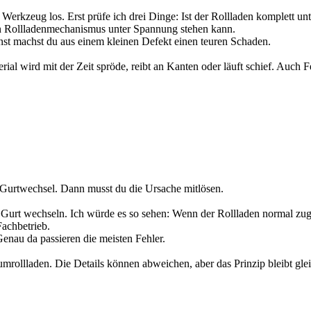
it Werkzeug los. Erst prüfe ich drei Dinge: Ist der Rollladen komplett u
ein Rollladenmechanismus unter Spannung stehen kann.
onst machst du aus einem kleinen Defekt einen teuren Schaden.
erial wird mit der Zeit spröde, reibt an Kanten oder läuft schief. Auc
n Gurtwechsel. Dann musst du die Ursache mitlösen.
 Gurt wechseln. Ich würde es so sehen: Wenn der Rollladen normal zugä
Fachbetrieb.
enau da passieren die meisten Fehler.
umrollladen. Die Details können abweichen, aber das Prinzip bleibt glei