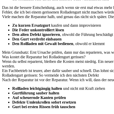
Das ist die bessere Entscheidung, auch wenn sie erst mal etwas mehr k
Fehler, die ich bei einem gerissenen Rolladengurt nicht machen würd
Viele machen die Reparatur halb, und genau das rächt sich später. Di
Zu kurzen Ersatzgurt
kaufen und dann improvisieren
Die Feder unkontrolliert lösen
Den alten Defekt ignorieren
, obwohl die Führung beschädigt 
Den Gurt verdreht einbauen
Den Rollladen mit Gewalt bedienen
, obwohl er klemmt
Mein Grundsatz: Erst Ursache prüfen, dann nur das reparieren, was wir
Was kostet die Reparatur bei Rolladengurt gerissen?
Wenn du selbst reparierst, bleiben die Kosten meist niedrig. Ein neu
werden.
Ein Fachbetrieb ist teurer, aber dafür sauber und schnell. Das lohnt 
Rolladengurt gerissen: So vermeide ich den nächsten Defekt
Nach der Reparatur ist vor der Reparatur. Wenn ich will, dass der neue
Rollladen leichtgängig halten
und nicht mit Kraft ziehen
Gurtführung sauber halten
Auf scheuernde Kanten prüfen
Defekte Umlenkrollen sofort ersetzen
Gurt bei ersten Rissen früh tauschen