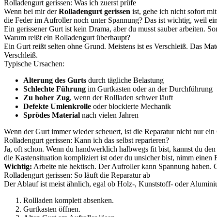
Rolladengurt gerissen: Was ich zuerst prüfe
Wenn bei mir der
Rolladengurt gerissen
ist, gehe ich nicht sofort m
die Feder im Aufroller noch unter Spannung? Das ist wichtig, weil 
Ein gerissener Gurt ist kein Drama, aber du musst sauber arbeiten. S
Warum reißt ein Rolladengurt überhaupt?
Ein Gurt reißt selten ohne Grund. Meistens ist es Verschleiß. Das Mat
Verschleiß.
Typische Ursachen:
Alterung des Gurts
durch tägliche Belastung
Schlechte Führung
im Gurtkasten oder an der Durchführung
Zu hoher Zug
, wenn der Rollladen schwer läuft
Defekte Umlenkrolle
oder blockierte Mechanik
Sprödes Material
nach vielen Jahren
Wenn der Gurt immer wieder scheuert, ist die Reparatur nicht nur ei
Rolladengurt gerissen: Kann ich das selbst reparieren?
Ja, oft schon. Wenn du handwerklich halbwegs fit bist, kannst du den
die Kastensituation kompliziert ist oder du unsicher bist, nimm einen 
Wichtig:
Arbeite nie hektisch. Der Aufroller kann Spannung haben. G
Rolladengurt gerissen: So läuft die Reparatur ab
Der Ablauf ist meist ähnlich, egal ob Holz-, Kunststoff- oder Alumini
Rollladen komplett absenken.
Gurtkasten öffnen.