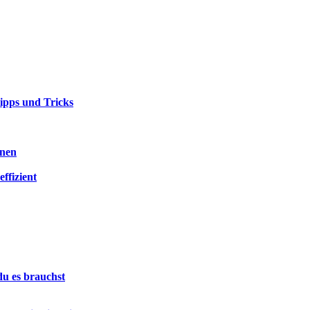
ipps und Tricks
nnen
ffizient
du es brauchst