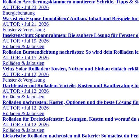
Rolladen Arretierungsklammern montieren: Schritte, Tipps & Si
AUTOR • Jul 23, 2026
Energieberatung
Was ist ein Exposé Immobilien? Aufbau, Inhalt und Beispiele fü
AUTOR • Jul 21, 2026
Fenster & Verglasung
Insektenschutz Spannrahmen: Die saubere Lösung für Fenster 
AUTOR • Jul 19, 2026
Rolläden & Jalousien
Rolladen Burstendichtung nachrüsten: So wird dein Rollladen lei
AUTOR • Jul 15, 2026
Rolläden & Jalousien
Velux Solar Rollladen: Kosten, Nutzen und Einbau einfach erklä
AUTOR • Jul 12, 2026
Fenster & Verglasung
Dachfenster mit Rolladen: Vorteile, Kosten und Kaufberatung für
AUTOR • Jul 12, 2026
Rolläden & Jalousien
Rolladen nachrüsten: Kosten, Optionen und die beste Lösung fü
AUTOR • Jul 12, 2026
Rolläden & Jalousien
Rolladen für Dreiecksfenster: Lösungen, Kosten und worauf du 
AUTOR • Jul 12, 2026
Rolläden & Jalousien
Elektrische Rollladen nachrüsten mit Batterie: So machst du Fe