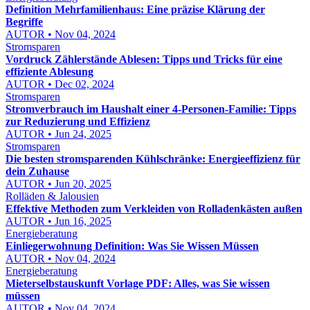
Definition Mehrfamilienhaus: Eine präzise Klärung der
Begriffe
AUTOR • Nov 04, 2024
Stromsparen
Vordruck Zählerstände Ablesen: Tipps und Tricks für eine
effiziente Ablesung
AUTOR • Dec 02, 2024
Stromsparen
Stromverbrauch im Haushalt einer 4-Personen-Familie: Tipps
zur Reduzierung und Effizienz
AUTOR • Jun 24, 2025
Stromsparen
Die besten stromsparenden Kühlschränke: Energieeffizienz für
dein Zuhause
AUTOR • Jun 20, 2025
Rolläden & Jalousien
Effektive Methoden zum Verkleiden von Rolladenkästen außen
AUTOR • Jun 16, 2025
Energieberatung
Einliegerwohnung Definition: Was Sie Wissen Müssen
AUTOR • Nov 04, 2024
Energieberatung
Mieterselbstauskunft Vorlage PDF: Alles, was Sie wissen
müssen
AUTOR • Nov 04, 2024