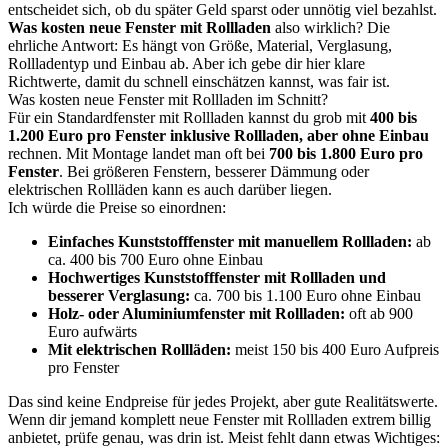
entscheidet sich, ob du später Geld sparst oder unnötig viel bezahlst.
Was kosten neue Fenster mit Rollladen
also wirklich? Die
ehrliche Antwort: Es hängt von Größe, Material, Verglasung,
Rollladentyp und Einbau ab. Aber ich gebe dir hier klare
Richtwerte, damit du schnell einschätzen kannst, was fair ist.
Was kosten neue Fenster mit Rollladen im Schnitt?
Für ein Standardfenster mit Rollladen kannst du grob mit
400 bis
1.200 Euro pro Fenster inklusive Rollladen, aber ohne Einbau
rechnen. Mit Montage landet man oft bei
700 bis 1.800 Euro pro
Fenster
. Bei größeren Fenstern, besserer Dämmung oder
elektrischen Rollläden kann es auch darüber liegen.
Ich würde die Preise so einordnen:
Einfaches Kunststofffenster mit manuellem Rollladen:
ab
ca. 400 bis 700 Euro ohne Einbau
Hochwertiges Kunststofffenster mit Rollladen und
besserer Verglasung:
ca. 700 bis 1.100 Euro ohne Einbau
Holz- oder Aluminiumfenster mit Rollladen:
oft ab 900
Euro aufwärts
Mit elektrischen Rollläden:
meist 150 bis 400 Euro Aufpreis
pro Fenster
Das sind keine Endpreise für jedes Projekt, aber gute Realitätswerte.
Wenn dir jemand komplett neue Fenster mit Rollladen extrem billig
anbietet, prüfe genau, was drin ist. Meist fehlt dann etwas Wichtiges: