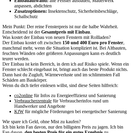
Einbauaufwand:
alte Fenster ausbauen, Mauerwerk
anpassen, abdichten
Zusatzoptionen:
Insektenschutz, Sicherheitsbeschläge,
Schallschutz
Mein Punkt: Der reine Fensterpreis ist nur die halbe Wahrheit.
Entscheidend ist der
Gesamtpreis mit Einbau
.
Was kostet der Einbau von neuen Fenstern mit Rollladen?
Der Einbau kostet oft zwischen
150 und 400 Euro pro Fenster
,
manchmal mehr, wenn die Situation kompliziert ist. Bei Altbauten,
feuchten Wänden oder größeren Anpassungen kann es deutlich
teurer werden.
Der Einbau ist kein Bereich, in dem ich auf Risiko spiele. Wenn ein
Fenster schlecht eingebaut ist, bringt auch das beste Produkt nichts.
Dann hast du Zugluft, Wärmeverluste und im schlimmsten Fall
Schäden am Baukörper.
Wenn du dich tiefer einlesen willst, sind diese Seiten hilfreich:
co2online
für Infos zu Energieeffizienz und Sanierung
Verbraucherzentrale
für Verbraucherinfos rund um
Handwerker und Angebote
KfW
für mögliche Förderungen bei energetischer Sanierung
Wie spare ich Geld, ohne Mist zu kaufen?
Ich bin kein Fan davon, nur den billigsten Preis zu jagen. Ich bin
Fan davon,
den besten Preis für ein gutes Ergebnis
zu