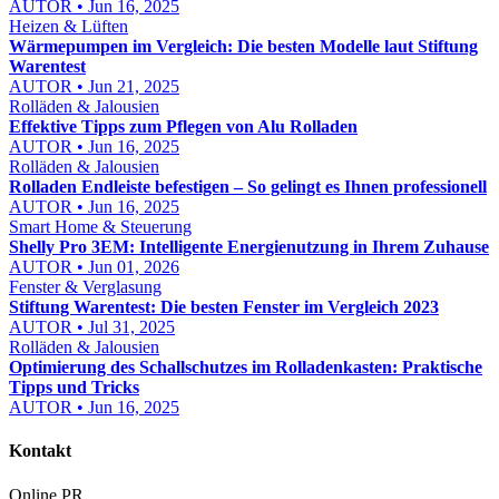
AUTOR • Jun 16, 2025
Heizen & Lüften
Wärmepumpen im Vergleich: Die besten Modelle laut Stiftung
Warentest
AUTOR • Jun 21, 2025
Rolläden & Jalousien
Effektive Tipps zum Pflegen von Alu Rolladen
AUTOR • Jun 16, 2025
Rolläden & Jalousien
Rolladen Endleiste befestigen – So gelingt es Ihnen professionell
AUTOR • Jun 16, 2025
Smart Home & Steuerung
Shelly Pro 3EM: Intelligente Energienutzung in Ihrem Zuhause
AUTOR • Jun 01, 2026
Fenster & Verglasung
Stiftung Warentest: Die besten Fenster im Vergleich 2023
AUTOR • Jul 31, 2025
Rolläden & Jalousien
Optimierung des Schallschutzes im Rolladenkasten: Praktische
Tipps und Tricks
AUTOR • Jun 16, 2025
Kontakt
Online PR