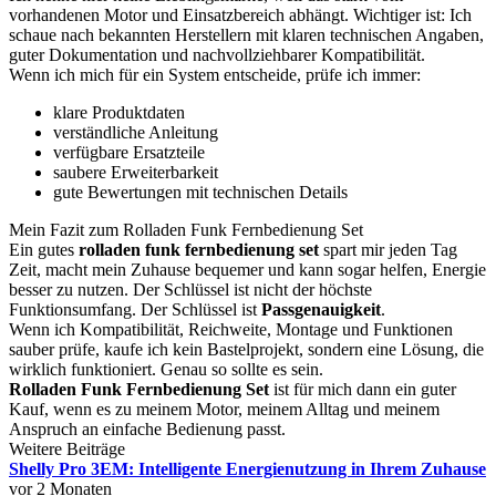
vorhandenen Motor und Einsatzbereich abhängt. Wichtiger ist: Ich
schaue nach bekannten Herstellern mit klaren technischen Angaben,
guter Dokumentation und nachvollziehbarer Kompatibilität.
Wenn ich mich für ein System entscheide, prüfe ich immer:
klare Produktdaten
verständliche Anleitung
verfügbare Ersatzteile
saubere Erweiterbarkeit
gute Bewertungen mit technischen Details
Mein Fazit zum Rolladen Funk Fernbedienung Set
Ein gutes
rolladen funk fernbedienung set
spart mir jeden Tag
Zeit, macht mein Zuhause bequemer und kann sogar helfen, Energie
besser zu nutzen. Der Schlüssel ist nicht der höchste
Funktionsumfang. Der Schlüssel ist
Passgenauigkeit
.
Wenn ich Kompatibilität, Reichweite, Montage und Funktionen
sauber prüfe, kaufe ich kein Bastelprojekt, sondern eine Lösung, die
wirklich funktioniert. Genau so sollte es sein.
Rolladen Funk Fernbedienung Set
ist für mich dann ein guter
Kauf, wenn es zu meinem Motor, meinem Alltag und meinem
Anspruch an einfache Bedienung passt.
Weitere Beiträge
Shelly Pro 3EM: Intelligente Energienutzung in Ihrem Zuhause
vor 2 Monaten