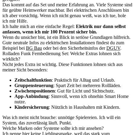
Das kommt auf das Set und meine Erfahrung an. Viele Systeme sind
für geübte Heimwerker machbar. Bei elektrischen Anschlüssen bin
ich aber vorsichtig. Wenn ich nicht genau weiß, was ich tue, hole
ich mir Hilfe.
Ich halte mich an eine einfache Regel:
Elektrik nur dann selbst
anfassen, wenn ich mir 100 Prozent sicher bin.
Wenn du unsicher bist, ist ein Blick in seriöse Grundlagen hilfreich.
Gute neutrale Infos zu elektrischen Installationen findest du zum
Beispiel bei
BG Bau
oder bei den Sicherheitsinfos der
DGUV
.
Rolladen Funk Fernbedienung Set: Welche Extras lohnen sich
wirklich?
Nicht jedes Extra ist wichtig. Diese Funktionen lohnen sich aus
meiner Sicht besonders:
Zeitschaltfunktion
: Praktisch für Alltag und Urlaub.
Gruppensteuerung
: Spart Zeit bei mehreren Rollläden.
Zwischenpositionen
: Gut für Licht und Sichtschutz.
App-Anbindung
: Sinnvoll, wenn ich ohnehin Smart Home
nutze.
Kindersicherung
: Nützlich in Haushalten mit Kindern.
Was ich meist nicht brauche: unnötige Spielereien. Ich will ein
System, das zuverlässig läuft. Punkt.
Welche Marken oder Systeme sollte ich mir ansehen?
Ich nenne hier keine Lieblingsmarke, weil das stark vom