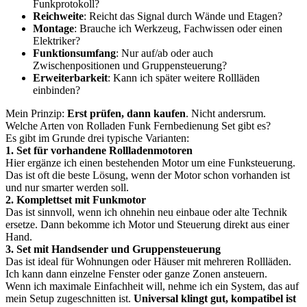
Funkprotokoll?
Reichweite
: Reicht das Signal durch Wände und Etagen?
Montage
: Brauche ich Werkzeug, Fachwissen oder einen
Elektriker?
Funktionsumfang
: Nur auf/ab oder auch
Zwischenpositionen und Gruppensteuerung?
Erweiterbarkeit
: Kann ich später weitere Rollläden
einbinden?
Mein Prinzip:
Erst prüfen, dann kaufen
. Nicht andersrum.
Welche Arten von Rolladen Funk Fernbedienung Set gibt es?
Es gibt im Grunde drei typische Varianten:
1. Set für vorhandene Rollladenmotoren
Hier ergänze ich einen bestehenden Motor um eine Funksteuerung.
Das ist oft die beste Lösung, wenn der Motor schon vorhanden ist
und nur smarter werden soll.
2. Komplettset mit Funkmotor
Das ist sinnvoll, wenn ich ohnehin neu einbaue oder alte Technik
ersetze. Dann bekomme ich Motor und Steuerung direkt aus einer
Hand.
3. Set mit Handsender und Gruppensteuerung
Das ist ideal für Wohnungen oder Häuser mit mehreren Rollläden.
Ich kann dann einzelne Fenster oder ganze Zonen ansteuern.
Wenn ich maximale Einfachheit will, nehme ich ein System, das auf
mein Setup zugeschnitten ist.
Universal klingt gut, kompatibel ist