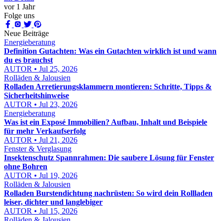
vor 1 Jahr
Folge uns
Neue Beiträge
Energieberatung
Definition Gutachten: Was ein Gutachten wirklich ist und wann
du es brauchst
AUTOR • Jul 25, 2026
Rolläden & Jalousien
Rolladen Arretierungsklammern montieren: Schritte, Tipps &
Sicherheitshinweise
AUTOR • Jul 23, 2026
Energieberatung
Was ist ein Exposé Immobilien? Aufbau, Inhalt und Beispiele
für mehr Verkaufserfolg
AUTOR • Jul 21, 2026
Fenster & Verglasung
Insektenschutz Spannrahmen: Die saubere Lösung für Fenster
ohne Bohren
AUTOR • Jul 19, 2026
Rolläden & Jalousien
Rolladen Burstendichtung nachrüsten: So wird dein Rollladen
leiser, dichter und langlebiger
AUTOR • Jul 15, 2026
Rolläden & Jalousien