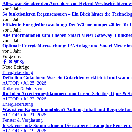
Alles, was Sie über den Anschluss von Hybrid-Wechselrichtern 
vor 1 Jahr
So funktionieren Regensensoren – Ein Blick hinter die Technolog
vor 1 Jahr
Effiziente Energieüberwachung: Der Wärmepumpenzähler für I
vor 1 Jahr
Alle Informationen zum Theben Smart Meter Gateway: Funknetz 
vor 1 Jahr
Optimale Energieüberwachung: PV-Anlage und Smart Meter im 
vor 1 Jahr
Folge uns
Neue Beiträge
Energieberatung
Definition Gutachten: Was ein Gutachten wirklich ist und wann 
AUTOR • Jul 25, 2026
Rolläden & Jalousien
Rolladen Arretierungsklammern montieren: Schritte, Tipps & Si
AUTOR • Jul 23, 2026
Energieberatung
Was ist ein Exposé Immobilien? Aufbau, Inhalt und Beispiele fü
AUTOR • Jul 21, 2026
Fenster & Verglasung
Insektenschutz Spannrahmen: Die saubere Lösung für Fenster 
AUTOR • Jul 19, 2026