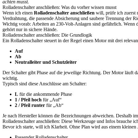
achten musst.
Rolladenschalter anschließen: Was du vorher wissen musst
Wenn ich einen
Rolladenschalter anschließen
will, prüfe ich zuerst
Verdrahtung, die passende Absicherung und saubere Trennung der Ri
Wichtig vorab: Arbeiten an 230-Volt-Anlagen sind gefährlich. Wenn du
gehört nur in sichere Hände.
Rolladenschalter anschließen: Die Grundlogik
Ein Rolladenschalter steuert in der Regel einen Motor mit drei releva
Auf
Ab
Neutralleiter und Schutzleiter
Der Schalter gibt Phase auf die jeweilige Richtung. Der Motor läuft
wichtig.
Typisch sind diese Anschlüsse am Schalter:
L
für die ankommende Phase
1 / Pfeil hoch
für „Auf“
2 / Pfeil runter
für „Ab“
Je nach Hersteller können die Bezeichnungen abweichen. Deshalb i
Rolladenschalter anschließen: Diese Werkzeuge und Infos brauche ic
Bevor ich starte, will ich Klarheit. Ohne Plan wird aus einem kleinen 
Passender Rolladenschalter