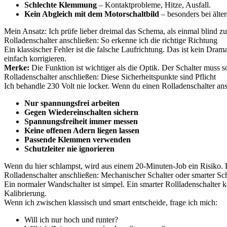
Schlechte Klemmung
– Kontaktprobleme, Hitze, Ausfall.
Kein Abgleich mit dem Motorschaltbild
– besonders bei älte
Mein Ansatz: Ich prüfe lieber dreimal das Schema, als einmal blind zu 
Rolladenschalter anschließen: So erkenne ich die richtige Richtung
Ein klassischer Fehler ist die falsche Laufrichtung. Das ist kein Dram
einfach korrigieren.
Merke:
Die Funktion ist wichtiger als die Optik. Der Schalter muss so
Rolladenschalter anschließen: Diese Sicherheitspunkte sind Pflicht
Ich behandle 230 Volt nie locker. Wenn du einen Rolladenschalter ansc
Nur spannungsfrei arbeiten
Gegen Wiedereinschalten sichern
Spannungsfreiheit immer messen
Keine offenen Adern liegen lassen
Passende Klemmen verwenden
Schutzleiter nie ignorieren
Wenn du hier schlampst, wird aus einem 20-Minuten-Job ein Risiko. D
Rolladenschalter anschließen: Mechanischer Schalter oder smarter Sch
Ein normaler Wandschalter ist simpel. Ein smarter Rollladenschalter 
Kalibrierung.
Wenn ich zwischen klassisch und smart entscheide, frage ich mich:
Will ich nur hoch und runter?