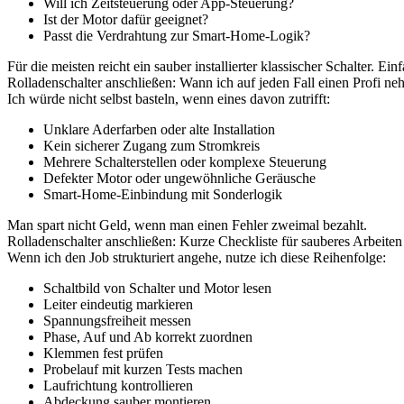
Will ich Zeitsteuerung oder App-Steuerung?
Ist der Motor dafür geeignet?
Passt die Verdrahtung zur Smart-Home-Logik?
Für die meisten reicht ein sauber installierter klassischer Schalter. Einfa
Rolladenschalter anschließen: Wann ich auf jeden Fall einen Profi n
Ich würde nicht selbst basteln, wenn eines davon zutrifft:
Unklare Aderfarben oder alte Installation
Kein sicherer Zugang zum Stromkreis
Mehrere Schalterstellen oder komplexe Steuerung
Defekter Motor oder ungewöhnliche Geräusche
Smart-Home-Einbindung mit Sonderlogik
Man spart nicht Geld, wenn man einen Fehler zweimal bezahlt.
Rolladenschalter anschließen: Kurze Checkliste für sauberes Arbeiten
Wenn ich den Job strukturiert angehe, nutze ich diese Reihenfolge:
Schaltbild von Schalter und Motor lesen
Leiter eindeutig markieren
Spannungsfreiheit messen
Phase, Auf und Ab korrekt zuordnen
Klemmen fest prüfen
Probelauf mit kurzen Tests machen
Laufrichtung kontrollieren
Abdeckung sauber montieren