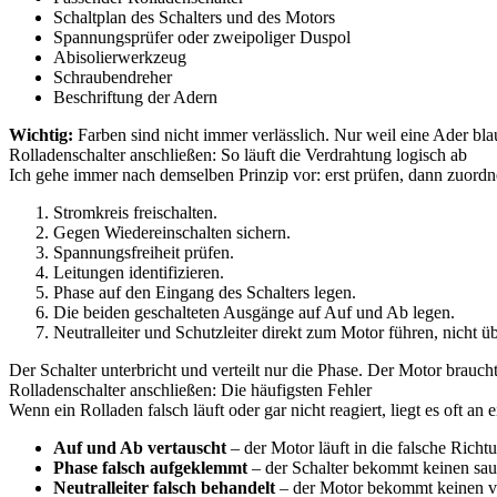
Schaltplan des Schalters und des Motors
Spannungsprüfer oder zweipoliger Duspol
Abisolierwerkzeug
Schraubendreher
Beschriftung der Adern
Wichtig:
Farben sind nicht immer verlässlich. Nur weil eine Ader blau
Rolladenschalter anschließen: So läuft die Verdrahtung logisch ab
Ich gehe immer nach demselben Prinzip vor: erst prüfen, dann zuordn
Stromkreis freischalten.
Gegen Wiedereinschalten sichern.
Spannungsfreiheit prüfen.
Leitungen identifizieren.
Phase auf den Eingang des Schalters legen.
Die beiden geschalteten Ausgänge auf Auf und Ab legen.
Neutralleiter und Schutzleiter direkt zum Motor führen, nicht übe
Der Schalter unterbricht und verteilt nur die Phase. Der Motor brauch
Rolladenschalter anschließen: Die häufigsten Fehler
Wenn ein Rolladen falsch läuft oder gar nicht reagiert, liegt es oft an
Auf und Ab vertauscht
– der Motor läuft in die falsche Richt
Phase falsch aufgeklemmt
– der Schalter bekommt keinen sa
Neutralleiter falsch behandelt
– der Motor bekommt keinen vo