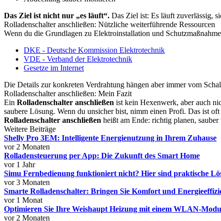
Das Ziel ist nicht nur „es läuft“.
Das Ziel ist: Es läuft zuverlässig, s
Rolladenschalter anschließen: Nützliche weiterführende Ressourcen
Wenn du die Grundlagen zu Elektroinstallation und Schutzmaßnahmen na
DKE - Deutsche Kommission Elektrotechnik
VDE - Verband der Elektrotechnik
Gesetze im Internet
Die Details zur konkreten Verdrahtung hängen aber immer vom Schalt
Rolladenschalter anschließen: Mein Fazit
Ein
Rolladenschalter anschließen
ist kein Hexenwerk, aber auch nich
saubere Lösung. Wenn du unsicher bist, nimm einen Profi. Das ist oft
Rolladenschalter anschließen
heißt am Ende: richtig planen, sauber 
Weitere Beiträge
Shelly Pro 3EM: Intelligente Energienutzung in Ihrem Zuhause
vor 2 Monaten
Rolladensteuerung per App: Die Zukunft des Smart Home
vor 1 Jahr
Simu Fernbedienung funktioniert nicht? Hier sind praktische L
vor 3 Monaten
Smarte Rolladenschalter: Bringen Sie Komfort und Energieeffizi
vor 1 Monat
Optimieren Sie Ihre Weishaupt Heizung mit einem WLAN-Modul
vor 2 Monaten