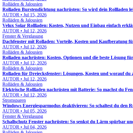
Rolläden & Jalousien
Rolladen Burstendichtung nachrüsten: So wird dein Rollladen lei
AUTOR • Jul 15, 2026
Rolläden & Jalousien
Velux Solar Rollladen: Kosten, Nutzen und Einbau einfach erklä
AUTOR • Jul 12, 2026
Fenster & Verglasung
Dachfenster mit Rolladen: Vorteile, Kosten und Kaufberatung für
AUTOR • Jul 12, 2026
Rolläden & Jalousien
Rolladen nachrüsten: Kosten, Optionen und die beste Lösung fü
AUTOR • Jul 12, 2026
Rolläden & Jalousien
Rolladen für Dreiecksfenster: Lösungen, Kosten und worauf du 
AUTOR • Jul 12, 2026
Rolläden & Jalousien
Elektrische Rollladen nachrüsten mit Batterie: So machst du Fe
AUTOR • Jul 12, 2026
Stromsparen
Windows Energiesparmodus deaktivieren: So schaltest du den R
AUTOR • Jul 05, 2026
Fenster & Verglasung
Schallschutz Fenster nachrüsten: So senkst du Lärm spürbar und
AUTOR • Jul 04, 2026
Rolläden & Jalousien