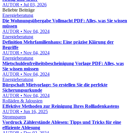
AUTOR • Jul 03, 2026
Beliebte Beiträge
Energieberatung
Die Wohnungsübergabe Vollmacht PDF: Alles, was Sie wissen
müssen
AUTOR • Nov 04, 2024
Energieberatung
Definition Mehrfamilienhaus: Eine präzise Klärung der
Begriffe
AUTOR • Nov 04, 2024
Energieberatung
Mietschuldenfreiheitsbescheinigung Vorlage PDF: Alles, was
Sie wissen müssen
AUTOR • Nov 04, 2024
Energieberatung
Bürgschaft Mietvorlage: So erstellen Sie die perfekte
Sicherungsurkunde
AUTOR • Nov 04, 2024
Rolläden & Jalousien
Effektive Methoden zur Reinigung Ihres Rollladenkastens
AUTOR • Jun 16, 2025
Stromsparen
Vordruck Zählerstände Ablesen: Tipps und Tricks für eine
effiziente Ablesung
AUTOR • Dec 02, 2024