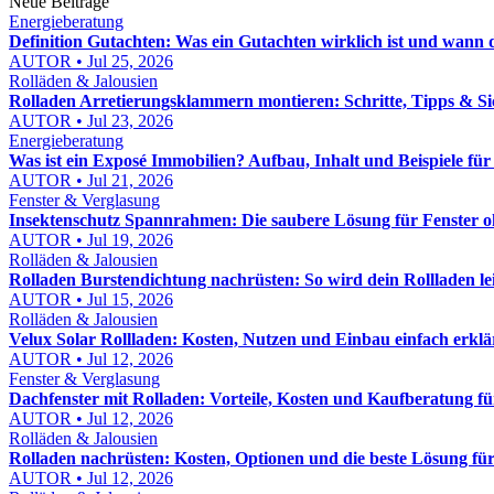
Neue Beiträge
Energieberatung
Definition Gutachten: Was ein Gutachten wirklich ist und wann 
AUTOR • Jul 25, 2026
Rolläden & Jalousien
Rolladen Arretierungsklammern montieren: Schritte, Tipps & Si
AUTOR • Jul 23, 2026
Energieberatung
Was ist ein Exposé Immobilien? Aufbau, Inhalt und Beispiele fü
AUTOR • Jul 21, 2026
Fenster & Verglasung
Insektenschutz Spannrahmen: Die saubere Lösung für Fenster 
AUTOR • Jul 19, 2026
Rolläden & Jalousien
Rolladen Burstendichtung nachrüsten: So wird dein Rollladen lei
AUTOR • Jul 15, 2026
Rolläden & Jalousien
Velux Solar Rollladen: Kosten, Nutzen und Einbau einfach erklä
AUTOR • Jul 12, 2026
Fenster & Verglasung
Dachfenster mit Rolladen: Vorteile, Kosten und Kaufberatung für
AUTOR • Jul 12, 2026
Rolläden & Jalousien
Rolladen nachrüsten: Kosten, Optionen und die beste Lösung fü
AUTOR • Jul 12, 2026