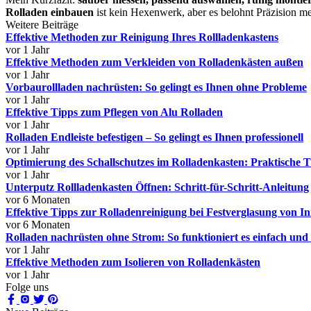
Rolladen einbauen
ist kein Hexenwerk, aber es belohnt Präzision m
Weitere Beiträge
Effektive Methoden zur Reinigung Ihres Rollladenkastens
vor 1 Jahr
Effektive Methoden zum Verkleiden von Rolladenkästen außen
vor 1 Jahr
Vorbaurollladen nachrüsten: So gelingt es Ihnen ohne Probleme
vor 1 Jahr
Effektive Tipps zum Pflegen von Alu Rolladen
vor 1 Jahr
Rolladen Endleiste befestigen – So gelingt es Ihnen professionell
vor 1 Jahr
Optimierung des Schallschutzes im Rolladenkasten: Praktische T
vor 1 Jahr
Unterputz Rollladenkasten Öffnen: Schritt-für-Schritt-Anleitung
vor 6 Monaten
Effektive Tipps zur Rolladenreinigung bei Festverglasung von I
vor 6 Monaten
Rolladen nachrüsten ohne Strom: So funktioniert es einfach und e
vor 1 Jahr
Effektive Methoden zum Isolieren von Rolladenkästen
vor 1 Jahr
Folge uns