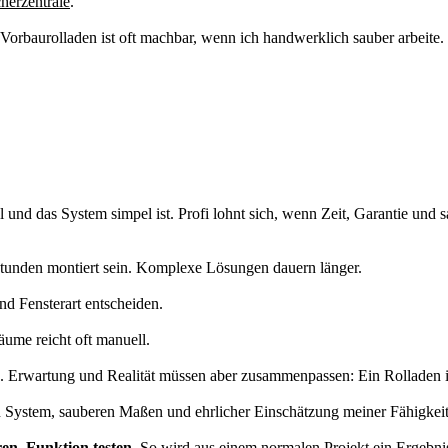
herzentrale
.
er Vorbaurolladen ist oft machbar, wenn ich handwerklich sauber arbeit
und das System simpel ist. Profi lohnt sich, wenn Zeit, Garantie und s
tunden montiert sein. Komplexe Lösungen dauern länger.
d Fensterart entscheiden.
äume reicht oft manuell.
 Erwartung und Realität müssen aber zusammenpassen: Ein Rolladen i
en System, sauberen Maßen und ehrlicher Einschätzung meiner Fähigkeit
en, Funktion testen
. So wird aus einem normalen Projekt ein Ergebnis