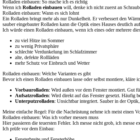
Rolladen einbauen: So mache ich es richtig
Wenn ich
Rolladen einbauen
will, denke ich nicht zuerst an Schrau
Rolladen einbauen: Wann es sich lohnt
Ein Rolladen bringt mehr als nur Dunkelheit. Er verbessert den Wär
sauber eingebauter Rolladen kann die Optik eines Hauses deutlich au
Ich würde einen Rolladen einbauen, wenn ich eines oder mehrere die
zu viel Hitze im Sommer
zu wenig Privatsphäre
schlechte Verdunkelung im Schlafzimmer
alte, defekte Rollläden
mehr Schutz vor Einbruch und Wetter
Rolladen einbauen: Welche Varianten es gibt
Bevor ich einen Rolladen einbauen lasse oder selbst montiere, kläre ic
Vorbaurolladen
: Wird außen vor dem Fenster montiert. Gut f
Aufsatzrolladen
: Wird direkt auf das Fenster gesetzt. Häufig 
Unterputzrolladen
: Unsichtbar integriert. Sauber in der Opti
Meine einfache Regel: Für die Nachrüstung nehme ich meist einen Vo
Rolladen einbauen: Was ich vorher messen muss
Hier passieren die teuersten Fehler. Ich messe nicht grob, ich messe e
Ich prüfe vor dem Einbau:
Fensterbreite und Fensterhöhe