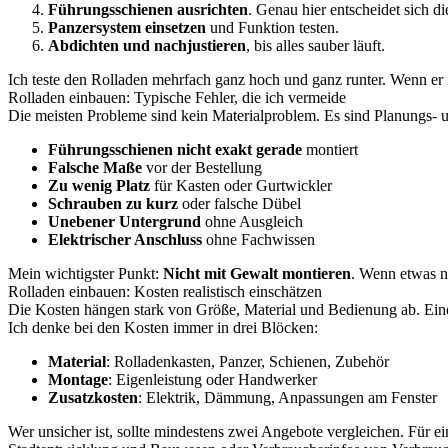
Führungsschienen ausrichten
. Genau hier entscheidet sich di
Panzersystem einsetzen
und Funktion testen.
Abdichten und nachjustieren
, bis alles sauber läuft.
Ich teste den Rolladen mehrfach ganz hoch und ganz runter. Wenn er ir
Rolladen einbauen: Typische Fehler, die ich vermeide
Die meisten Probleme sind kein Materialproblem. Es sind Planungs- u
Führungsschienen nicht exakt gerade
montiert
Falsche Maße
vor der Bestellung
Zu wenig Platz
für Kasten oder Gurtwickler
Schrauben zu kurz
oder falsche Dübel
Unebener Untergrund
ohne Ausgleich
Elektrischer Anschluss
ohne Fachwissen
Mein wichtigster Punkt:
Nicht mit Gewalt montieren
. Wenn etwas nu
Rolladen einbauen: Kosten realistisch einschätzen
Die Kosten hängen stark von Größe, Material und Bedienung ab. Ein
Ich denke bei den Kosten immer in drei Blöcken:
Material
: Rolladenkasten, Panzer, Schienen, Zubehör
Montage
: Eigenleistung oder Handwerker
Zusatzkosten
: Elektrik, Dämmung, Anpassungen am Fenster
Wer unsicher ist, sollte mindestens zwei Angebote vergleichen. Für e