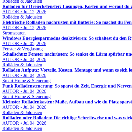
Rolläden & Jalousien
Rolladen für Dreiecksfenster: Lösungen, Kosten und worauf du 
AUTOR • Jul 12, 2026
Rolläden & Jalousien
Elektrische Rollladen nachrüsten mit Batterie: So machst du Fe
AUTOR • Jul 12, 2026
Stromsparen
Windows Energiesparmodus deaktivieren: So schaltest du den R
AUTOR • Jul 05, 2026
Fenster & Verglasung
Schallschutz Fenster nachrüsten: So senkst du Lärm spürbar und
AUTOR • Jul 04, 2026
Rolläden & Jalousien
Rolladen Aufputz: Vorteile, Kosten, Montage und wann es sich l
AUTOR • Jul 04, 2026
Smart Home & Steuerung
Funk Rolladensteuerung: So sparst du Zeit, Energie und Nerven
AUTOR • Jul 04, 2026
Smart Home & Steuerung
Kleinster Rolladenkasten: Maße, Aufbau und wie du Platz sparst
AUTOR • Jul 04, 2026
Rolläden & Jalousien
Rollladen oder Rolladen: Die richtige Schreibweise und was wirk
AUTOR • Jul 04, 2026
Rolläden & Jalousien