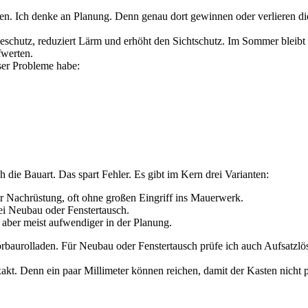
ben. Ich denke an Planung. Denn genau dort gewinnen oder verlieren di
meschutz, reduziert Lärm und erhöht den Sichtschutz. Im Sommer bleib
fwerten.
ser Probleme habe:
h die Bauart. Das spart Fehler. Es gibt im Kern drei Varianten:
ür Nachrüstung, oft ohne großen Eingriff ins Mauerwerk.
bei Neubau oder Fenstertausch.
k, aber meist aufwendiger in der Planung.
rbaurolladen. Für Neubau oder Fenstertausch prüfe ich auch Aufsatzlö
xakt. Denn ein paar Millimeter können reichen, damit der Kasten nicht pa