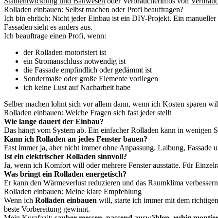
Stadtentwicklung und Bauwesen
oder Verbraucherinfos von
Verbrauc
Rolladen einbauen: Selbst machen oder Profi beauftragen?
Ich bin ehrlich: Nicht jeder Einbau ist ein DIY-Projekt. Ein manuell
Fassaden sieht es anders aus.
Ich beauftrage einen Profi, wenn:
der Rolladen motorisiert ist
ein Stromanschluss notwendig ist
die Fassade empfindlich oder gedämmt ist
Sondermaße oder große Elemente vorliegen
ich keine Lust auf Nacharbeit habe
Selber machen lohnt sich vor allem dann, wenn ich Kosten sparen will 
Rolladen einbauen: Welche Fragen sich fast jeder stellt
Wie lange dauert der Einbau?
Das hängt vom System ab. Ein einfacher Rolladen kann in wenigen S
Kann ich Rolladen an jedes Fenster bauen?
Fast immer ja, aber nicht immer ohne Anpassung. Laibung, Fassade un
Ist ein elektrischer Rolladen sinnvoll?
Ja, wenn ich Komfort will oder mehrere Fenster ausstatte. Für Einzelr
Was bringt ein Rolladen energetisch?
Er kann den Wärmeverlust reduzieren und das Raumklima verbessern.
Rolladen einbauen: Meine klare Empfehlung
Wenn ich
Rolladen einbauen
will, starte ich immer mit dem richtig
beste Vorbereitung gewinnt.
Mein Kurzfazit:
sauber messen, passend auswählen, ruhig montier