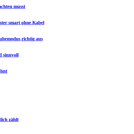
achten musst
nster smart ohne Kabel
uhemodus richtig aus
 sinnvoll
ohnt
lich zählt